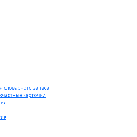
я словарного запаса
хчастные карточки
тия
тия