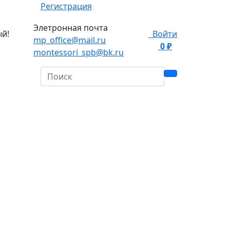
Регистрация
Элетронная почта
ый!
Войти
mp_office@mail.ru
0 ₽
0
montessori_spb@bk.ru