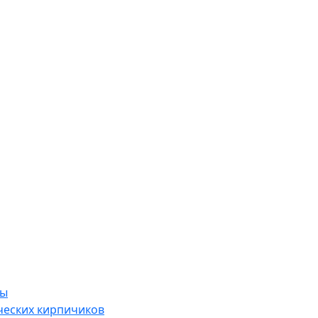
ры
ческих кирпичиков