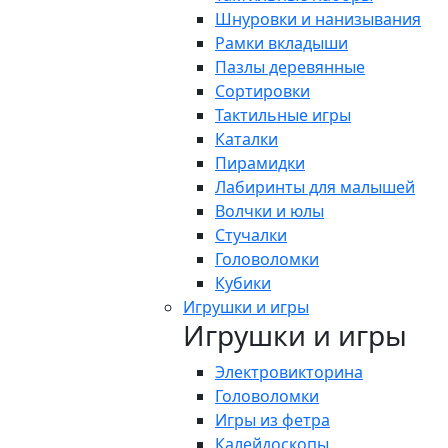
Шнуровки и нанизывания
Рамки вкладыши
Пазлы деревянные
Сортировки
Тактильные игры
Каталки
Пирамидки
Лабиринты для малышей
Волчки и юлы
Стучалки
Головоломки
Кубики
Игрушки и игры
Игрушки и игры
Электровикторина
Головоломки
Игры из фетра
Калейдоскопы