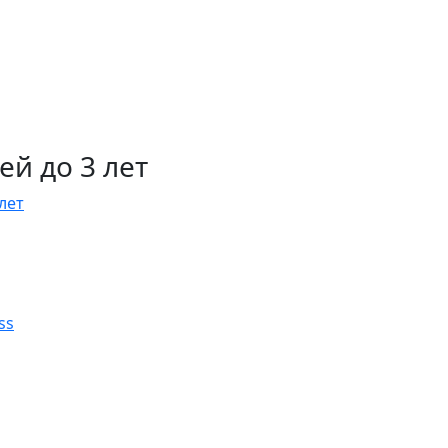
й до 3 лет
лет
ss