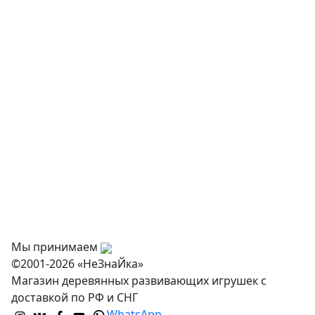
Творчество и хобби
Физкультурное оборудование
Оснащение дошкольных учреждений
О нас
Оплата
Доставка и самовывоз
Оптовикам
Контакты
Мы принимаем
©2001-2026 «НеЗнаЙка»
Магазин деревянных развивающих игрушек с
доставкой по РФ и СНГ
WhatsApp