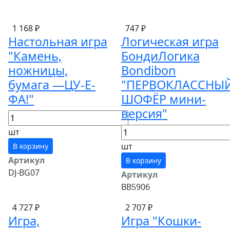
1 168 ₽
747 ₽
Настольная игра
Логическая игра
"Камень,
БондиЛогика
ножницы,
Bondibon
бумага —ЦУ-Е-
"ПЕРВОКЛАССНЫ
ФА!"
ШОФЁР мини-
версия"
шт
шт
В корзину
Артикул
В корзину
DJ-BG07
Артикул
ВВ5906
4 727 ₽
2 707 ₽
Игра,
Игра "Кошки-