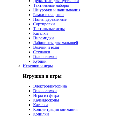
Держатели для пустышки
Тактильные наборы
Шнуровки и нанизывания
Рамки вкладыши
Пазлы деревянные
Сортировки
Тактильные игры
Каталки
Пирамидки
Лабиринты для малышей
Волчки и юлы
Стучалки
Головоломки
Кубики
Игрушки и игры
Игрушки и игры
Электровикторина
Головоломки
Игры из фетра
Калейдоскопы
Каталки
Концентрация внимания
Копилки