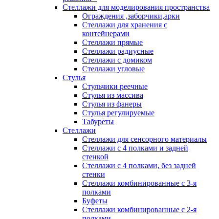
Стеллажи для моделирования пространства
Ограждения ,заборчики,арки
Стеллажи для хранения с
контейнерами
Стеллажи прямые
Стеллажи радиусные
Стеллажи с домиком
Стеллажи угловые
Стулья
Стульчики реечные
Стулья из массива
Стулья из фанеры
Стулья регулируемые
Табуреты
Стеллажи
Стеллажи для сенсорного материалы
Стеллажи с 4 полками и задней
стенкой
Стеллажи с 4 полками, без задней
стенки
Стеллажи комбинированные с 3-я
полками
Буфеты
Стеллажи комбинированные с 2-я
полками