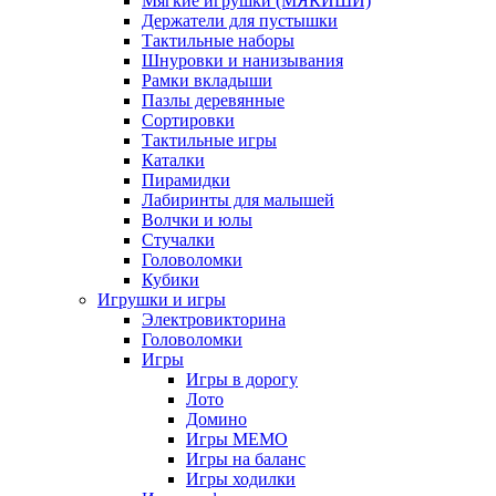
Мягкие игрушки (МЯКИШИ)
Держатели для пустышки
Тактильные наборы
Шнуровки и нанизывания
Рамки вкладыши
Пазлы деревянные
Сортировки
Тактильные игры
Каталки
Пирамидки
Лабиринты для малышей
Волчки и юлы
Стучалки
Головоломки
Кубики
Игрушки и игры
Электровикторина
Головоломки
Игры
Игры в дорогу
Лото
Домино
Игры МЕМО
Игры на баланс
Игры ходилки