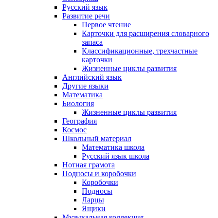
Русский язык
Развитие речи
Первое чтение
Карточки для расширения словарного
запаса
Классификационные, трехчастные
карточки
Жизненные циклы развития
Английский язык
Другие языки
Математика
Биология
Жизненные циклы развития
География
Космос
Школьный материал
Математика школа
Русский язык школа
Нотная грамота
Подносы и коробочки
Коробочки
Подносы
Ларцы
Ящики
Музыкальная коллекция