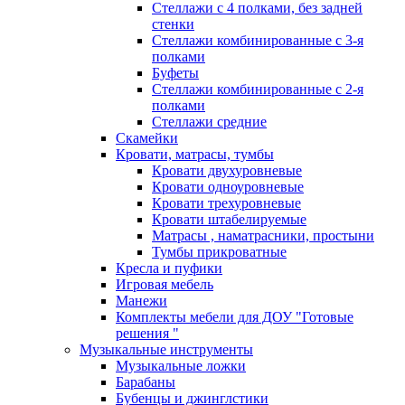
Стеллажи с 4 полками, без задней
стенки
Стеллажи комбинированные с 3-я
полками
Буфеты
Стеллажи комбинированные с 2-я
полками
Стеллажи средние
Скамейки
Кровати, матрасы, тумбы
Кровати двухуровневые
Кровати одноуровневые
Кровати трехуровневые
Кровати штабелируемые
Матрасы , наматрасники, простыни
Тумбы прикроватные
Кресла и пуфики
Игровая мебель
Манежи
Комплекты мебели для ДОУ "Готовые
решения "
Музыкальные инструменты
Музыкальные ложки
Барабаны
Бубенцы и джинглстики