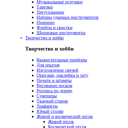
Музыкальные игрушки
Тарелки
Треугольники
Наборы ударных инструментов
Пианино
Флейты и свистки
Щипковые инструменты
Творчество и хобби
Творчество и хобби
Выжигательные приборы
Для опытов
Изготовление свечей
Оригами, наклейки и тату
Печати и штампы
Рисование песком
Роспись по дереву
Сувениры
Ткацкий станок
Трафареты
Юный столяр
Живой и космический песок
Живой песок
Космический песок