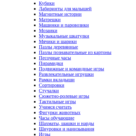
Кубики
Лабиринты для малышей
Магнитные истории
Матрешки
Машинки и паровозики
Мозаики
Музыкальные шкатулки
Мячики и шарики
Пазлы деревянные
Пазлы познавательные из картоны
Песочные часы
Пирамидки
Подвижные и командные игры
Развлекательные игрушки
Рамки вкладыши
Сортировки
Стучалки
Сюжетно-ролевые игры
Тактильные игры
Учимся считать
Фигурки животных
Часы обучающие
Шахматы, шашки и нарды
Шнуровки и нанизывания
Игры