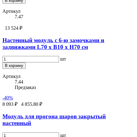
В корзину
Артикул
7.47
13 524 ₽
Настенный модyль с 6-ю замочками и
задвижками L70 х B10 х H70 см
шт
В корзину
Артикул
7.44
Предзаказ
-40%
8 093 ₽
4 855.80 ₽
Модуль для прогона шаров закрытый
настенный
шт