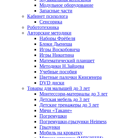
Модульное оборудование
Запасные части
Кабинет психолога
Сенсорика
Робототехника
Авторские методики
Наборы Фрёбеля
Блоки Дьенеша
Игры Воскобовича
Игры Никитина
Математический планшет
Методики Н.Зайцева
Учебные пособия
Цветные палочки Кюизенера
DVD диски
Товары для малышей до 3 лет
Монтессори-материалы до 3 лет
Детская мебель до 3 лет
Детские тренажеры до 3 лет
Мячи «Такане»
Погремушки
Погремушки-грызунки Heimess
Грызунки
Мобиль на кроватку