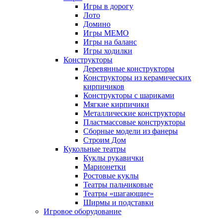
Игры в дорогу
Лото
Домино
Игры МЕМО
Игры на баланс
Игры ходилки
Конструкторы
Деревянные конструкторы
Конструкторы из керамических
кирпичиков
Конструкторы с шариками
Мягкие кирпичики
Металлические конструкторы
Пластмассовые конструкторы
Сборные модели из фанеры
Строим Дом
Кукольные театры
Куклы рукавички
Марионетки
Ростовые куклы
Театры пальчиковые
Театры «шагающие»
Ширмы и подставки
Игровое оборудование