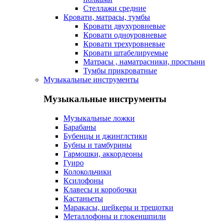
Стеллажи средние
Кровати, матрасы, тумбы
Кровати двухуровневые
Кровати одноуровневые
Кровати трехуровневые
Кровати штабелируемые
Матрасы , наматрасники, простыни
Тумбы прикроватные
Музыкальные инструменты
Музыкальные инструменты
Музыкальные ложки
Барабаны
Бубенцы и джинглстики
Бубны и тамбурины
Гармошки, аккордеоны
Гуиро
Колокольчики
Ксилофоны
Клавесы и коробочки
Кастаньеты
Маракасы, шейкеры и трещотки
Металлофоны и глокеншпили