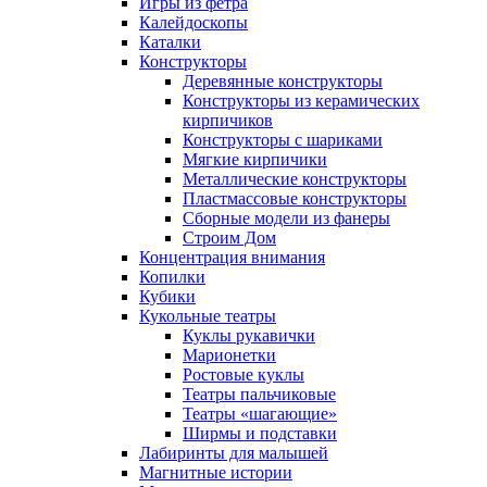
Игры из фетра
Калейдоскопы
Каталки
Конструкторы
Деревянные конструкторы
Конструкторы из керамических
кирпичиков
Конструкторы с шариками
Мягкие кирпичики
Металлические конструкторы
Пластмассовые конструкторы
Сборные модели из фанеры
Строим Дом
Концентрация внимания
Копилки
Кубики
Кукольные театры
Куклы рукавички
Марионетки
Ростовые куклы
Театры пальчиковые
Театры «шагающие»
Ширмы и подставки
Лабиринты для малышей
Магнитные истории