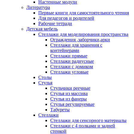
Настенные модули
Литература
Первые книги для самостоятельного чтения
Для педагогов и родителей
Рабочие тетради
Детская мебель
Стеллажи для моделирования пространства
Ограждения ,заборчики,арки
Стеллажи для хранения с
контейнерами
Стеллажи прямые
Стеллажи радиусные
Стеллажи с домиком
Стеллажи угловые
Столы
Стулья
Стульчики реечные
Стулья из массива
Стулья из фанеры
Стулья регулируемые
Табуреты
Стеллажи
Стеллажи для сенсорного материалы
Стеллажи с 4 полками и задней
стенкой