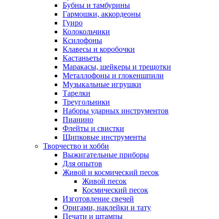
Бубны и тамбурины
Гармошки, аккордеоны
Гуиро
Колокольчики
Ксилофоны
Клавесы и коробочки
Кастаньеты
Маракасы, шейкеры и трещотки
Металлофоны и глокеншпили
Музыкальные игрушки
Тарелки
Треугольники
Наборы ударных инструментов
Пианино
Флейты и свистки
Щипковые инструменты
Творчество и хобби
Выжигательные приборы
Для опытов
Живой и космический песок
Живой песок
Космический песок
Изготовление свечей
Оригами, наклейки и тату
Печати и штампы