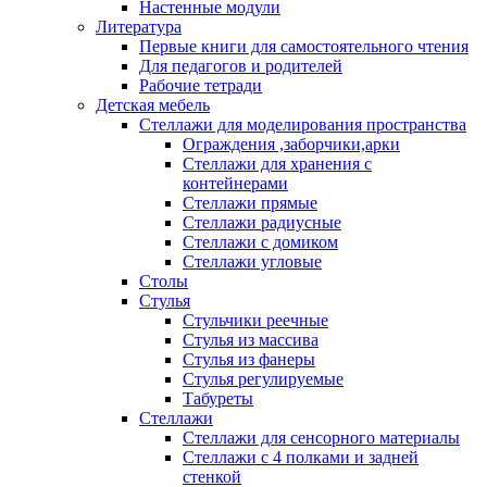
Настенные модули
Литература
Первые книги для самостоятельного чтения
Для педагогов и родителей
Рабочие тетради
Детская мебель
Стеллажи для моделирования пространства
Ограждения ,заборчики,арки
Стеллажи для хранения с
контейнерами
Стеллажи прямые
Стеллажи радиусные
Стеллажи с домиком
Стеллажи угловые
Столы
Стулья
Стульчики реечные
Стулья из массива
Стулья из фанеры
Стулья регулируемые
Табуреты
Стеллажи
Стеллажи для сенсорного материалы
Стеллажи с 4 полками и задней
стенкой