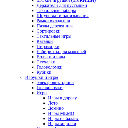
Мягкие игрушки (МЯКИШИ)
Держатели для пустышки
Тактильные наборы
Шнуровки и нанизывания
Рамки вкладыши
Пазлы деревянные
Сортировки
Тактильные игры
Каталки
Пирамидки
Лабиринты для малышей
Волчки и юлы
Стучалки
Головоломки
Кубики
Игрушки и игры
Электровикторина
Головоломки
Игры
Игры в дорогу
Лото
Домино
Игры МЕМО
Игры на баланс
Игры ходилки