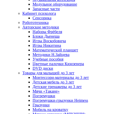
Модульное оборудование
Запасные части
Кабинет психолога
Сенсорика
Робототехника
Авторские методики
Наборы Фрёбеля
Блоки Дьенеша
Игры Воскобовича
Игры Никитина
Математический планшет
Методики Н.Зайцева
Учебные пособия
Цветные палочки Кюизенера
DVD диски
Товары для малышей до 3 лет
Монтессори-материалы до 3 лет
Детская мебель до 3 лет
Детские тренажеры до 3 лет
Мячи «Такане»
Погремушки
Погремушки-грызунки Heimess
Грызунки
Мобиль на кроватку