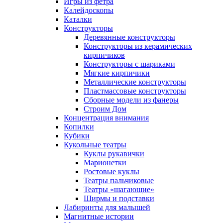
Игры из фетра
Калейдоскопы
Каталки
Конструкторы
Деревянные конструкторы
Конструкторы из керамических
кирпичиков
Конструкторы с шариками
Мягкие кирпичики
Металлические конструкторы
Пластмассовые конструкторы
Сборные модели из фанеры
Строим Дом
Концентрация внимания
Копилки
Кубики
Кукольные театры
Куклы рукавички
Марионетки
Ростовые куклы
Театры пальчиковые
Театры «шагающие»
Ширмы и подставки
Лабиринты для малышей
Магнитные истории