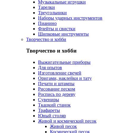
Музыкальные игрушки
Тарелки
Треугольники
Наборы ударных инструментов
Пианино
Флейты и свистки
Щипковые инструменты
Творчество и хобби
Творчество и хобби
Выжигательные приборы
Для опытов
Изготовление свечей
Оригами, наклейки и тату
Печати и штампы
Рисование песком
Роспись по дереву
Сувениры
Ткацкий станок
Трафареты
Юный столяр
Живой и космический песок
Живой песок
Космический песок