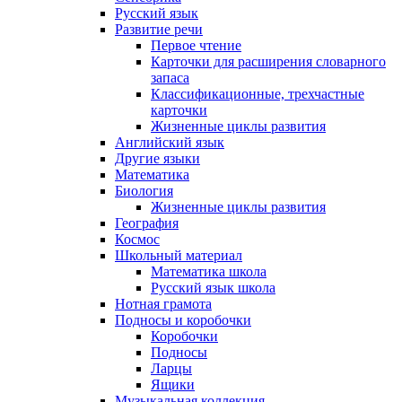
Русский язык
Развитие речи
Первое чтение
Карточки для расширения словарного
запаса
Классификационные, трехчастные
карточки
Жизненные циклы развития
Английский язык
Другие языки
Математика
Биология
Жизненные циклы развития
География
Космос
Школьный материал
Математика школа
Русский язык школа
Нотная грамота
Подносы и коробочки
Коробочки
Подносы
Ларцы
Ящики
Музыкальная коллекция