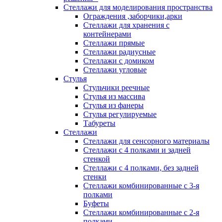
Стеллажи для моделирования пространства
Ограждения ,заборчики,арки
Стеллажи для хранения с
контейнерами
Стеллажи прямые
Стеллажи радиусные
Стеллажи с домиком
Стеллажи угловые
Стулья
Стульчики реечные
Стулья из массива
Стулья из фанеры
Стулья регулируемые
Табуреты
Стеллажи
Стеллажи для сенсорного материалы
Стеллажи с 4 полками и задней
стенкой
Стеллажи с 4 полками, без задней
стенки
Стеллажи комбинированные с 3-я
полками
Буфеты
Стеллажи комбинированные с 2-я
полками