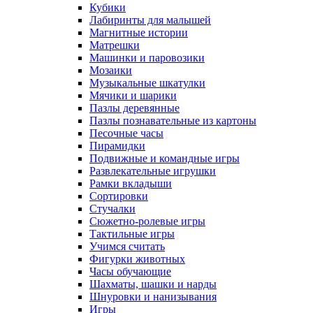
Кубики
Лабиринты для малышей
Магнитные истории
Матрешки
Машинки и паровозики
Мозаики
Музыкальные шкатулки
Мячики и шарики
Пазлы деревянные
Пазлы познавательные из картоны
Песочные часы
Пирамидки
Подвижные и командные игры
Развлекательные игрушки
Рамки вкладыши
Сортировки
Стучалки
Сюжетно-ролевые игры
Тактильные игры
Учимся считать
Фигурки животных
Часы обучающие
Шахматы, шашки и нарды
Шнуровки и нанизывания
Игры