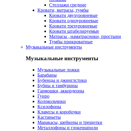
Стеллажи средние
Кровати, матрасы, тумбы
Кровати двухуровневые
Кровати одноуровневые
Кровати трехуровневые
Кровати штабелируемые
Матрасы , наматрасники, простыни
Тумбы прикроватные
Музыкальные инструменты
Музыкальные инструменты
Музыкальные ложки
Барабаны
Бубенцы и джинглстики
Бубны и тамбурины
Гармошки, аккордеоны
Гуиро
Колокольчики
Ксилофоны
Клавесы и коробочки
Кастаньеты
Маракасы, шейкеры и трещотки
Металлофоны и глокеншпили