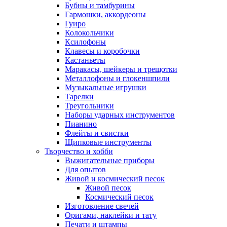
Бубны и тамбурины
Гармошки, аккордеоны
Гуиро
Колокольчики
Ксилофоны
Клавесы и коробочки
Кастаньеты
Маракасы, шейкеры и трещотки
Металлофоны и глокеншпили
Музыкальные игрушки
Тарелки
Треугольники
Наборы ударных инструментов
Пианино
Флейты и свистки
Щипковые инструменты
Творчество и хобби
Выжигательные приборы
Для опытов
Живой и космический песок
Живой песок
Космический песок
Изготовление свечей
Оригами, наклейки и тату
Печати и штампы