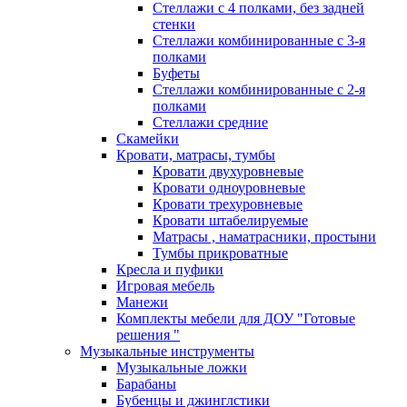
Стеллажи с 4 полками, без задней
стенки
Стеллажи комбинированные с 3-я
полками
Буфеты
Стеллажи комбинированные с 2-я
полками
Стеллажи средние
Скамейки
Кровати, матрасы, тумбы
Кровати двухуровневые
Кровати одноуровневые
Кровати трехуровневые
Кровати штабелируемые
Матрасы , наматрасники, простыни
Тумбы прикроватные
Кресла и пуфики
Игровая мебель
Манежи
Комплекты мебели для ДОУ "Готовые
решения "
Музыкальные инструменты
Музыкальные ложки
Барабаны
Бубенцы и джинглстики