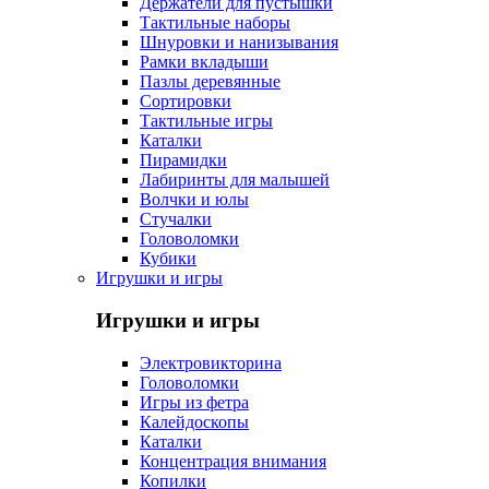
Держатели для пустышки
Тактильные наборы
Шнуровки и нанизывания
Рамки вкладыши
Пазлы деревянные
Сортировки
Тактильные игры
Каталки
Пирамидки
Лабиринты для малышей
Волчки и юлы
Стучалки
Головоломки
Кубики
Игрушки и игры
Игрушки и игры
Электровикторина
Головоломки
Игры из фетра
Калейдоскопы
Каталки
Концентрация внимания
Копилки