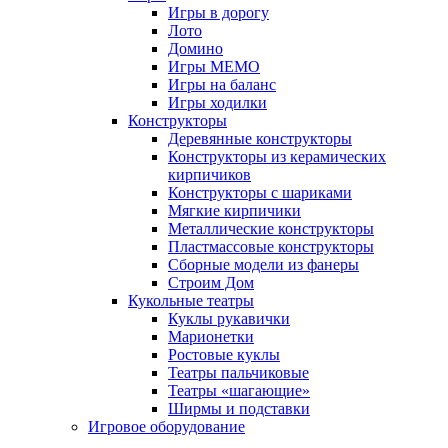
Игры в дорогу
Лото
Домино
Игры МЕМО
Игры на баланс
Игры ходилки
Конструкторы
Деревянные конструкторы
Конструкторы из керамических
кирпичиков
Конструкторы с шариками
Мягкие кирпичики
Металлические конструкторы
Пластмассовые конструкторы
Сборные модели из фанеры
Строим Дом
Кукольные театры
Куклы рукавички
Марионетки
Ростовые куклы
Театры пальчиковые
Театры «шагающие»
Ширмы и подставки
Игровое оборудование