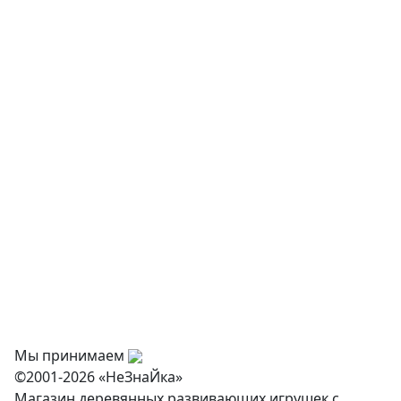
Детская мебель
Музыкальные инструменты
Творчество и хобби
Физкультурное оборудование
Оснащение дошкольных учреждений
О нас
Оплата
Доставка и самовывоз
Оптовикам
Контакты
Мы принимаем
©2001-2026 «НеЗнаЙка»
Магазин деревянных развивающих игрушек с