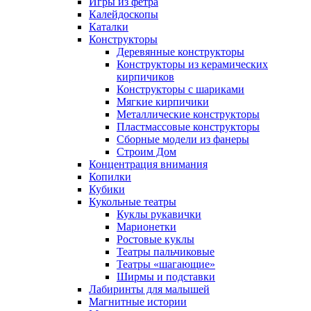
Игры из фетра
Калейдоскопы
Каталки
Конструкторы
Деревянные конструкторы
Конструкторы из керамических
кирпичиков
Конструкторы с шариками
Мягкие кирпичики
Металлические конструкторы
Пластмассовые конструкторы
Сборные модели из фанеры
Строим Дом
Концентрация внимания
Копилки
Кубики
Кукольные театры
Куклы рукавички
Марионетки
Ростовые куклы
Театры пальчиковые
Театры «шагающие»
Ширмы и подставки
Лабиринты для малышей
Магнитные истории