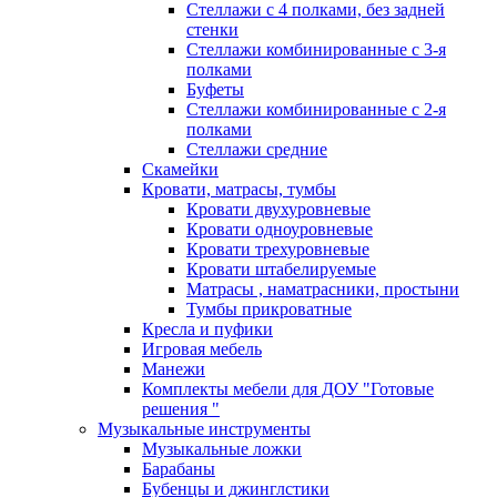
Стеллажи с 4 полками, без задней
стенки
Стеллажи комбинированные с 3-я
полками
Буфеты
Стеллажи комбинированные с 2-я
полками
Стеллажи средние
Скамейки
Кровати, матрасы, тумбы
Кровати двухуровневые
Кровати одноуровневые
Кровати трехуровневые
Кровати штабелируемые
Матрасы , наматрасники, простыни
Тумбы прикроватные
Кресла и пуфики
Игровая мебель
Манежи
Комплекты мебели для ДОУ "Готовые
решения "
Музыкальные инструменты
Музыкальные ложки
Барабаны
Бубенцы и джинглстики