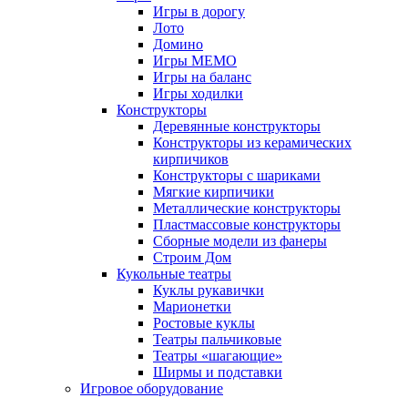
Игры в дорогу
Лото
Домино
Игры МЕМО
Игры на баланс
Игры ходилки
Конструкторы
Деревянные конструкторы
Конструкторы из керамических
кирпичиков
Конструкторы с шариками
Мягкие кирпичики
Металлические конструкторы
Пластмассовые конструкторы
Сборные модели из фанеры
Строим Дом
Кукольные театры
Куклы рукавички
Марионетки
Ростовые куклы
Театры пальчиковые
Театры «шагающие»
Ширмы и подставки
Игровое оборудование