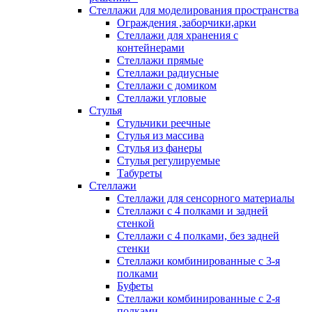
Стеллажи для моделирования пространства
Ограждения ,заборчики,арки
Стеллажи для хранения с
контейнерами
Стеллажи прямые
Стеллажи радиусные
Стеллажи с домиком
Стеллажи угловые
Стулья
Стульчики реечные
Стулья из массива
Стулья из фанеры
Стулья регулируемые
Табуреты
Стеллажи
Стеллажи для сенсорного материалы
Стеллажи с 4 полками и задней
стенкой
Стеллажи с 4 полками, без задней
стенки
Стеллажи комбинированные с 3-я
полками
Буфеты
Стеллажи комбинированные с 2-я
полками