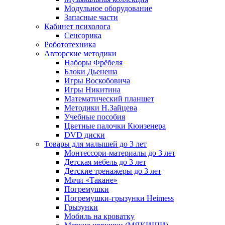
Модульное оборудование
Запасные части
Кабинет психолога
Сенсорика
Робототехника
Авторские методики
Наборы Фрёбеля
Блоки Дьенеша
Игры Воскобовича
Игры Никитина
Математический планшет
Методики Н.Зайцева
Учебные пособия
Цветные палочки Кюизенера
DVD диски
Товары для малышей до 3 лет
Монтессори-материалы до 3 лет
Детская мебель до 3 лет
Детские тренажеры до 3 лет
Мячи «Такане»
Погремушки
Погремушки-грызунки Heimess
Грызунки
Мобиль на кроватку