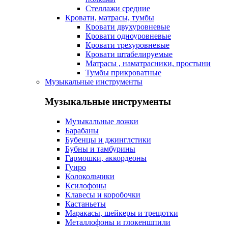
Стеллажи средние
Кровати, матрасы, тумбы
Кровати двухуровневые
Кровати одноуровневые
Кровати трехуровневые
Кровати штабелируемые
Матрасы , наматрасники, простыни
Тумбы прикроватные
Музыкальные инструменты
Музыкальные инструменты
Музыкальные ложки
Барабаны
Бубенцы и джинглстики
Бубны и тамбурины
Гармошки, аккордеоны
Гуиро
Колокольчики
Ксилофоны
Клавесы и коробочки
Кастаньеты
Маракасы, шейкеры и трещотки
Металлофоны и глокеншпили