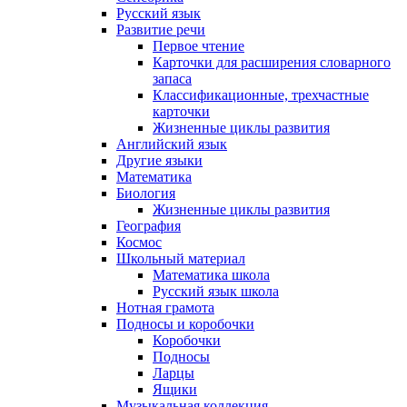
Русский язык
Развитие речи
Первое чтение
Карточки для расширения словарного
запаса
Классификационные, трехчастные
карточки
Жизненные циклы развития
Английский язык
Другие языки
Математика
Биология
Жизненные циклы развития
География
Космос
Школьный материал
Математика школа
Русский язык школа
Нотная грамота
Подносы и коробочки
Коробочки
Подносы
Ларцы
Ящики
Музыкальная коллекция