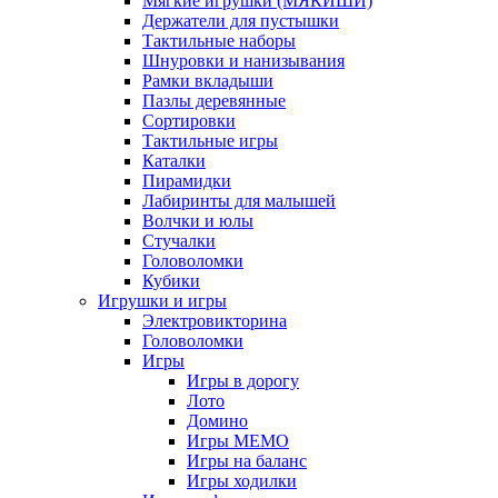
Мягкие игрушки (МЯКИШИ)
Держатели для пустышки
Тактильные наборы
Шнуровки и нанизывания
Рамки вкладыши
Пазлы деревянные
Сортировки
Тактильные игры
Каталки
Пирамидки
Лабиринты для малышей
Волчки и юлы
Стучалки
Головоломки
Кубики
Игрушки и игры
Электровикторина
Головоломки
Игры
Игры в дорогу
Лото
Домино
Игры МЕМО
Игры на баланс
Игры ходилки