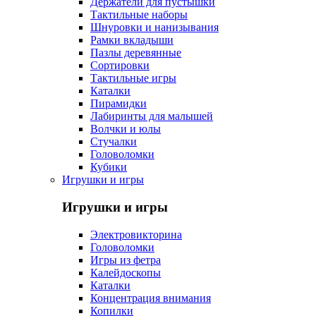
Держатели для пустышки
Тактильные наборы
Шнуровки и нанизывания
Рамки вкладыши
Пазлы деревянные
Сортировки
Тактильные игры
Каталки
Пирамидки
Лабиринты для малышей
Волчки и юлы
Стучалки
Головоломки
Кубики
Игрушки и игры
Игрушки и игры
Электровикторина
Головоломки
Игры из фетра
Калейдоскопы
Каталки
Концентрация внимания
Копилки