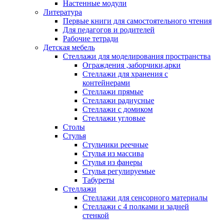
Настенные модули
Литература
Первые книги для самостоятельного чтения
Для педагогов и родителей
Рабочие тетради
Детская мебель
Стеллажи для моделирования пространства
Ограждения ,заборчики,арки
Стеллажи для хранения с
контейнерами
Стеллажи прямые
Стеллажи радиусные
Стеллажи с домиком
Стеллажи угловые
Столы
Стулья
Стульчики реечные
Стулья из массива
Стулья из фанеры
Стулья регулируемые
Табуреты
Стеллажи
Стеллажи для сенсорного материалы
Стеллажи с 4 полками и задней
стенкой