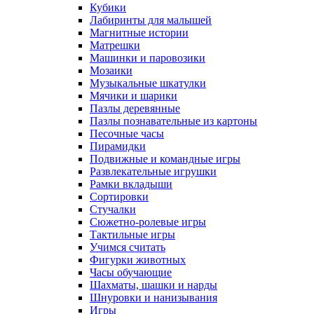
Кубики
Лабиринты для малышей
Магнитные истории
Матрешки
Машинки и паровозики
Мозаики
Музыкальные шкатулки
Мячики и шарики
Пазлы деревянные
Пазлы познавательные из картоны
Песочные часы
Пирамидки
Подвижные и командные игры
Развлекательные игрушки
Рамки вкладыши
Сортировки
Стучалки
Сюжетно-ролевые игры
Тактильные игры
Учимся считать
Фигурки животных
Часы обучающие
Шахматы, шашки и нарды
Шнуровки и нанизывания
Игры