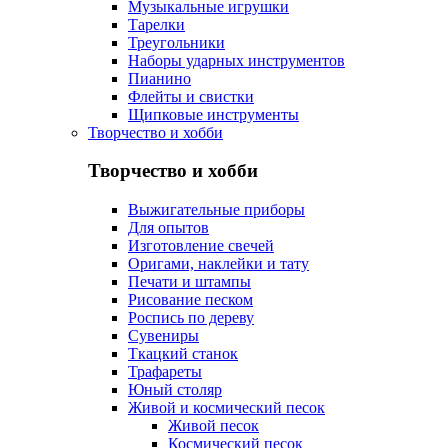
Музыкальные игрушки
Тарелки
Треугольники
Наборы ударных инструментов
Пианино
Флейты и свистки
Щипковые инструменты
Творчество и хобби
Творчество и хобби
Выжигательные приборы
Для опытов
Изготовление свечей
Оригами, наклейки и тату
Печати и штампы
Рисование песком
Роспись по дереву
Сувениры
Ткацкий станок
Трафареты
Юный столяр
Живой и космический песок
Живой песок
Космический песок