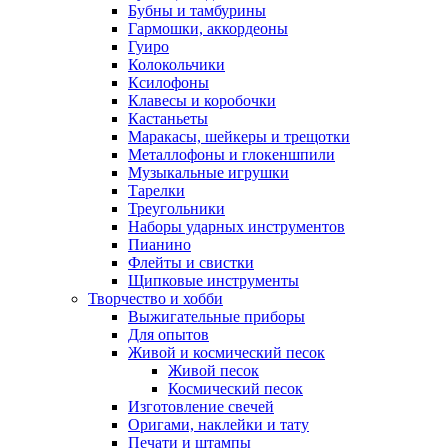
Бубны и тамбурины
Гармошки, аккордеоны
Гуиро
Колокольчики
Ксилофоны
Клавесы и коробочки
Кастаньеты
Маракасы, шейкеры и трещотки
Металлофоны и глокеншпили
Музыкальные игрушки
Тарелки
Треугольники
Наборы ударных инструментов
Пианино
Флейты и свистки
Щипковые инструменты
Творчество и хобби
Выжигательные приборы
Для опытов
Живой и космический песок
Живой песок
Космический песок
Изготовление свечей
Оригами, наклейки и тату
Печати и штампы