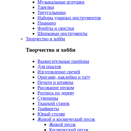
Музыкальные игрушки
Тарелки
Треугольники
Наборы ударных инструментов
Пианино
Флейты и свистки
Щипковые инструменты
Творчество и хобби
Творчество и хобби
Выжигательные приборы
Для опытов
Изготовление свечей
Оригами, наклейки и тату
Печати и штампы
Рисование песком
Роспись по дереву
Сувениры
Ткацкий станок
Трафареты
Юный столяр
Живой и космический песок
Живой песок
Космический песок