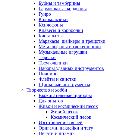
Бубны и тамбурины
Гармошки, аккордеоны
Гуиро
Колокольчики
Ксилофоны
Клавесы и коробочки
Кастаньеты
Маракасы, шейкеры и трещотки
Металлофоны и глокеншпили
Музыкальные игрушки
Тарелки
Треугольники
Наборы ударных инструментов
Пианино
Флейты и свистки
Щипковые инструменты
Творчество и хобби
Выжигательные приборы
Для опытов
Живой и космический песок
Живой песок
Космический песок
Изготовление свечей
Оригами, наклейки и тату
Печати и штампы