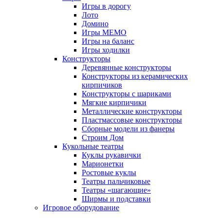
Игры в дорогу
Лото
Домино
Игры МЕМО
Игры на баланс
Игры ходилки
Конструкторы
Деревянные конструкторы
Конструкторы из керамических
кирпичиков
Конструкторы с шариками
Мягкие кирпичики
Металлические конструкторы
Пластмассовые конструкторы
Сборные модели из фанеры
Строим Дом
Кукольные театры
Куклы рукавички
Марионетки
Ростовые куклы
Театры пальчиковые
Театры «шагающие»
Ширмы и подставки
Игровое оборудование