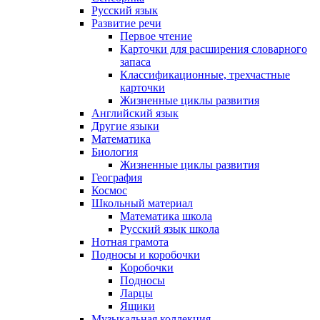
Русский язык
Развитие речи
Первое чтение
Карточки для расширения словарного
запаса
Классификационные, трехчастные
карточки
Жизненные циклы развития
Английский язык
Другие языки
Математика
Биология
Жизненные циклы развития
География
Космос
Школьный материал
Математика школа
Русский язык школа
Нотная грамота
Подносы и коробочки
Коробочки
Подносы
Ларцы
Ящики
Музыкальная коллекция