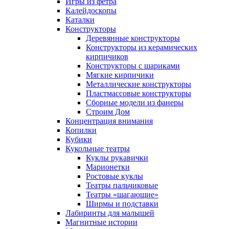
Игры из фетра
Калейдоскопы
Каталки
Конструкторы
Деревянные конструкторы
Конструкторы из керамических
кирпичиков
Конструкторы с шариками
Мягкие кирпичики
Металлические конструкторы
Пластмассовые конструкторы
Сборные модели из фанеры
Строим Дом
Концентрация внимания
Копилки
Кубики
Кукольные театры
Куклы рукавички
Марионетки
Ростовые куклы
Театры пальчиковые
Театры «шагающие»
Ширмы и подставки
Лабиринты для малышей
Магнитные истории