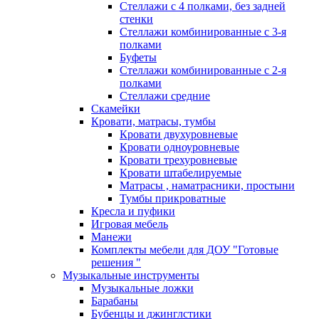
Стеллажи с 4 полками, без задней
стенки
Стеллажи комбинированные с 3-я
полками
Буфеты
Стеллажи комбинированные с 2-я
полками
Стеллажи средние
Скамейки
Кровати, матрасы, тумбы
Кровати двухуровневые
Кровати одноуровневые
Кровати трехуровневые
Кровати штабелируемые
Матрасы , наматрасники, простыни
Тумбы прикроватные
Кресла и пуфики
Игровая мебель
Манежи
Комплекты мебели для ДОУ "Готовые
решения "
Музыкальные инструменты
Музыкальные ложки
Барабаны
Бубенцы и джинглстики