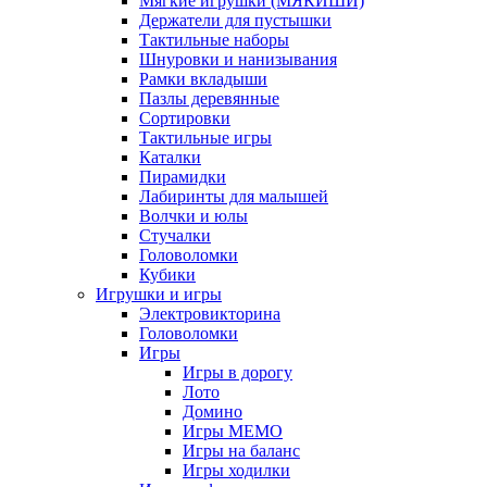
Мягкие игрушки (МЯКИШИ)
Держатели для пустышки
Тактильные наборы
Шнуровки и нанизывания
Рамки вкладыши
Пазлы деревянные
Сортировки
Тактильные игры
Каталки
Пирамидки
Лабиринты для малышей
Волчки и юлы
Стучалки
Головоломки
Кубики
Игрушки и игры
Электровикторина
Головоломки
Игры
Игры в дорогу
Лото
Домино
Игры МЕМО
Игры на баланс
Игры ходилки