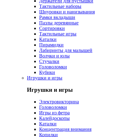
Держатели для пустышки
Тактильные наборы
Шнуровки и нанизывания
Рамки вкладыши
Пазлы деревянные
Сортировки
Тактильные игры
Каталки
Пирамидки
Лабиринты для малышей
Волчки и юлы
Стучалки
Головоломки
Кубики
Игрушки и игры
Игрушки и игры
Электровикторина
Головоломки
Игры из фетра
Калейдоскопы
Каталки
Концентрация внимания
Копилки