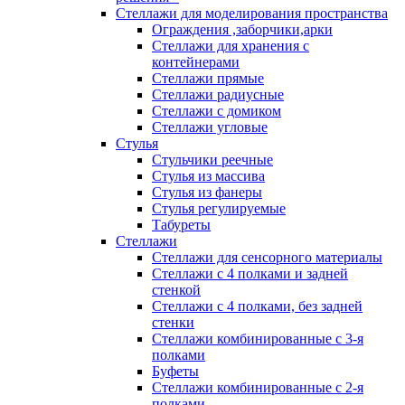
Стеллажи для моделирования пространства
Ограждения ,заборчики,арки
Стеллажи для хранения с
контейнерами
Стеллажи прямые
Стеллажи радиусные
Стеллажи с домиком
Стеллажи угловые
Стулья
Стульчики реечные
Стулья из массива
Стулья из фанеры
Стулья регулируемые
Табуреты
Стеллажи
Стеллажи для сенсорного материалы
Стеллажи с 4 полками и задней
стенкой
Стеллажи с 4 полками, без задней
стенки
Стеллажи комбинированные с 3-я
полками
Буфеты
Стеллажи комбинированные с 2-я
полками