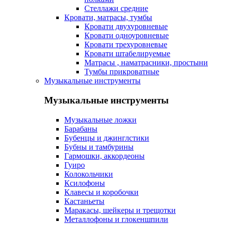
Стеллажи средние
Кровати, матрасы, тумбы
Кровати двухуровневые
Кровати одноуровневые
Кровати трехуровневые
Кровати штабелируемые
Матрасы , наматрасники, простыни
Тумбы прикроватные
Музыкальные инструменты
Музыкальные инструменты
Музыкальные ложки
Барабаны
Бубенцы и джинглстики
Бубны и тамбурины
Гармошки, аккордеоны
Гуиро
Колокольчики
Ксилофоны
Клавесы и коробочки
Кастаньеты
Маракасы, шейкеры и трещотки
Металлофоны и глокеншпили