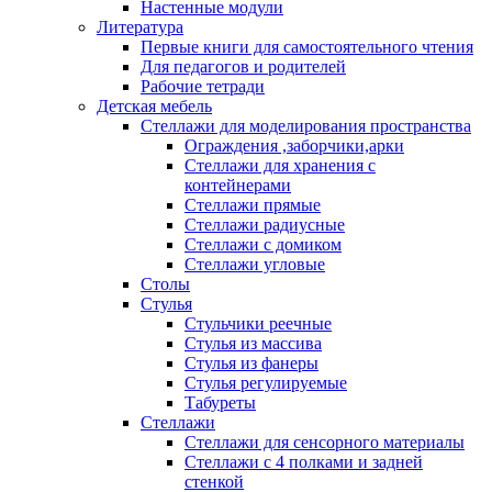
Настенные модули
Литература
Первые книги для самостоятельного чтения
Для педагогов и родителей
Рабочие тетради
Детская мебель
Стеллажи для моделирования пространства
Ограждения ,заборчики,арки
Стеллажи для хранения с
контейнерами
Стеллажи прямые
Стеллажи радиусные
Стеллажи с домиком
Стеллажи угловые
Столы
Стулья
Стульчики реечные
Стулья из массива
Стулья из фанеры
Стулья регулируемые
Табуреты
Стеллажи
Стеллажи для сенсорного материалы
Стеллажи с 4 полками и задней
стенкой