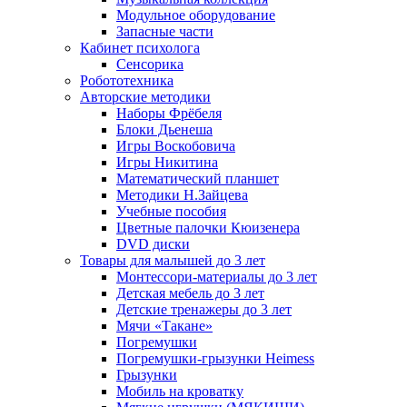
Модульное оборудование
Запасные части
Кабинет психолога
Сенсорика
Робототехника
Авторские методики
Наборы Фрёбеля
Блоки Дьенеша
Игры Воскобовича
Игры Никитина
Математический планшет
Методики Н.Зайцева
Учебные пособия
Цветные палочки Кюизенера
DVD диски
Товары для малышей до 3 лет
Монтессори-материалы до 3 лет
Детская мебель до 3 лет
Детские тренажеры до 3 лет
Мячи «Такане»
Погремушки
Погремушки-грызунки Heimess
Грызунки
Мобиль на кроватку