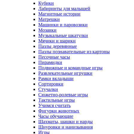
Кубики
Лабиринты для малышей
Магнитные истории
Матрешки
Машинки и паровозики
Мозаики
Музыкальные шкатулки
Мячики и шарики
Пазлы деревянные
Пазлы познавательные из картоны
Песочные часы
Пирамидки
Подвижные и командные игры
Развлекательные игрушки
Рамки вкладыши
Сортировки
Стучалки
Сюжетно-ролевые игры
Тактильные игры
Учимся считать
Фигурки животных
Часы обучающие
Шахматы, шашки и нарды
Шнуровки и нанизывания
Игры