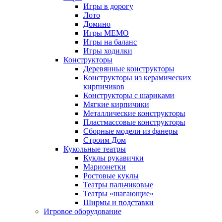
Игры в дорогу
Лото
Домино
Игры МЕМО
Игры на баланс
Игры ходилки
Конструкторы
Деревянные конструкторы
Конструкторы из керамических
кирпичиков
Конструкторы с шариками
Мягкие кирпичики
Металлические конструкторы
Пластмассовые конструкторы
Сборные модели из фанеры
Строим Дом
Кукольные театры
Куклы рукавички
Марионетки
Ростовые куклы
Театры пальчиковые
Театры «шагающие»
Ширмы и подставки
Игровое оборудование