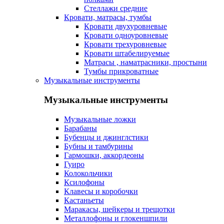
Стеллажи средние
Кровати, матрасы, тумбы
Кровати двухуровневые
Кровати одноуровневые
Кровати трехуровневые
Кровати штабелируемые
Матрасы , наматрасники, простыни
Тумбы прикроватные
Музыкальные инструменты
Музыкальные инструменты
Музыкальные ложки
Барабаны
Бубенцы и джинглстики
Бубны и тамбурины
Гармошки, аккордеоны
Гуиро
Колокольчики
Ксилофоны
Клавесы и коробочки
Кастаньеты
Маракасы, шейкеры и трещотки
Металлофоны и глокеншпили