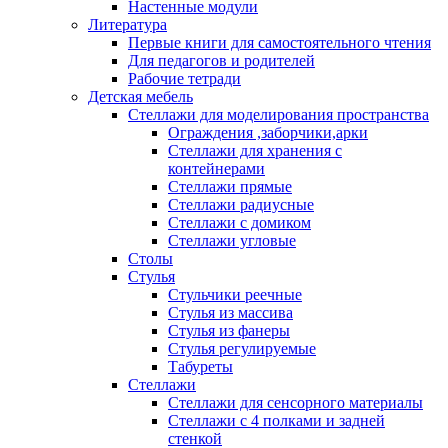
Настенные модули
Литература
Первые книги для самостоятельного чтения
Для педагогов и родителей
Рабочие тетради
Детская мебель
Стеллажи для моделирования пространства
Ограждения ,заборчики,арки
Стеллажи для хранения с
контейнерами
Стеллажи прямые
Стеллажи радиусные
Стеллажи с домиком
Стеллажи угловые
Столы
Стулья
Стульчики реечные
Стулья из массива
Стулья из фанеры
Стулья регулируемые
Табуреты
Стеллажи
Стеллажи для сенсорного материалы
Стеллажи с 4 полками и задней
стенкой