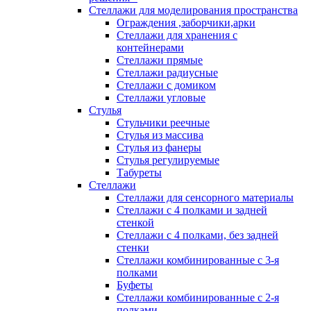
Стеллажи для моделирования пространства
Ограждения ,заборчики,арки
Стеллажи для хранения с
контейнерами
Стеллажи прямые
Стеллажи радиусные
Стеллажи с домиком
Стеллажи угловые
Стулья
Стульчики реечные
Стулья из массива
Стулья из фанеры
Стулья регулируемые
Табуреты
Стеллажи
Стеллажи для сенсорного материалы
Стеллажи с 4 полками и задней
стенкой
Стеллажи с 4 полками, без задней
стенки
Стеллажи комбинированные с 3-я
полками
Буфеты
Стеллажи комбинированные с 2-я
полками