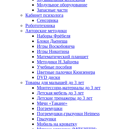
Модульное оборудование
Запасные части
Кабинет психолога
Сенсорика
Робототехника
Авторские методики
Наборы Фрёбеля
Блоки Дьенеша
Игры Воскобовича
Игры Никитина
Математический планшет
Методики Н.Зайцева
Учебные пособия
Цветные палочки Кюизенера
DVD диски
Товары для малышей до 3 лет
Монтессори-материалы до 3 лет
Детская мебель до 3 лет
Детские тренажеры до 3 лет
Мячи «Такане»
Погремушки
Погремушки-грызунки Heimess
Грызунки
Мобиль на кроватку