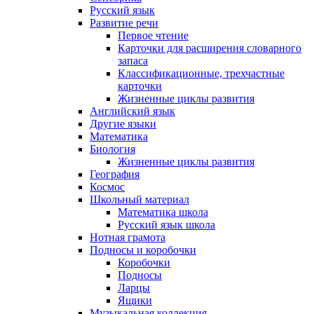
Русский язык
Развитие речи
Первое чтение
Карточки для расширения словарного
запаса
Классификационные, трехчастные
карточки
Жизненные циклы развития
Английский язык
Другие языки
Математика
Биология
Жизненные циклы развития
География
Космос
Школьный материал
Математика школа
Русский язык школа
Нотная грамота
Подносы и коробочки
Коробочки
Подносы
Ларцы
Ящики
Музыкальная коллекция