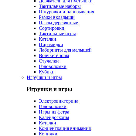
Держатели для пустышки
Тактильные наборы
Шнуровки и нанизывания
Рамки вкладыши
Пазлы деревянные
Сортировки
Тактильные игры
Каталки
Пирамидки
Лабиринты для малышей
Волчки и юлы
Стучалки
Головоломки
Кубики
Игрушки и игры
Игрушки и игры
Электровикторина
Головоломки
Игры из фетра
Калейдоскопы
Каталки
Концентрация внимания
Копилки