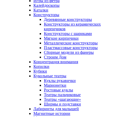
Игры из фетра
Калейдоскопы
Каталки
Конструкторы
Деревянные конструкторы
Конструкторы из керамических
кирпичиков
Конструкторы с шариками
Мягкие кирпичики
Металлические конструкторы
Пластмассовые конструкторы
Сборные модели из фанеры
Строим Дом
Концентрация внимания
Копилки
Кубики
Кукольные театры
Куклы рукавички
Марионетки
Ростовые куклы
Театры пальчиковые
Театры «шагающие»
Ширмы и подставки
Лабиринты для малышей
Магнитные истории