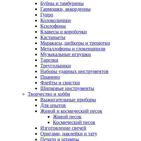
Бубны и тамбурины
Гармошки, аккордеоны
Гуиро
Колокольчики
Ксилофоны
Клавесы и коробочки
Кастаньеты
Маракасы, шейкеры и трещотки
Металлофоны и глокеншпили
Музыкальные игрушки
Тарелки
Треугольники
Наборы ударных инструментов
Пианино
Флейты и свистки
Щипковые инструменты
Творчество и хобби
Выжигательные приборы
Для опытов
Живой и космический песок
Живой песок
Космический песок
Изготовление свечей
Оригами, наклейки и тату
Печати и штампы