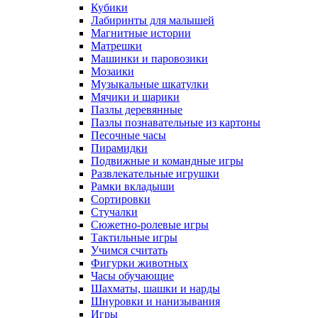
Кубики
Лабиринты для малышей
Магнитные истории
Матрешки
Машинки и паровозики
Мозаики
Музыкальные шкатулки
Мячики и шарики
Пазлы деревянные
Пазлы познавательные из картоны
Песочные часы
Пирамидки
Подвижные и командные игры
Развлекательные игрушки
Рамки вкладыши
Сортировки
Стучалки
Сюжетно-ролевые игры
Тактильные игры
Учимся считать
Фигурки животных
Часы обучающие
Шахматы, шашки и нарды
Шнуровки и нанизывания
Игры