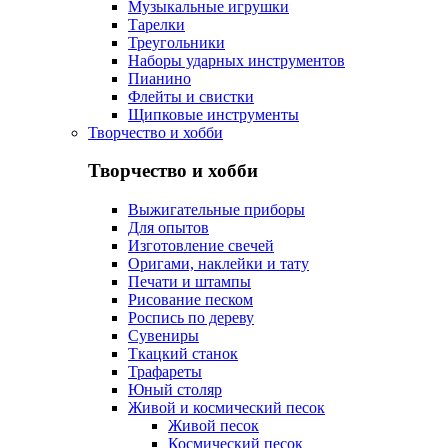
Музыкальные игрушки
Тарелки
Треугольники
Наборы ударных инструментов
Пианино
Флейты и свистки
Щипковые инструменты
Творчество и хобби
Творчество и хобби
Выжигательные приборы
Для опытов
Изготовление свечей
Оригами, наклейки и тату
Печати и штампы
Рисование песком
Роспись по дереву
Сувениры
Ткацкий станок
Трафареты
Юный столяр
Живой и космический песок
Живой песок
Космический песок