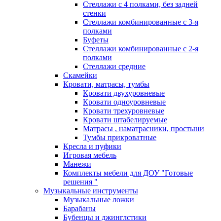
Стеллажи с 4 полками, без задней
стенки
Стеллажи комбинированные с 3-я
полками
Буфеты
Стеллажи комбинированные с 2-я
полками
Стеллажи средние
Скамейки
Кровати, матрасы, тумбы
Кровати двухуровневые
Кровати одноуровневые
Кровати трехуровневые
Кровати штабелируемые
Матрасы , наматрасники, простыни
Тумбы прикроватные
Кресла и пуфики
Игровая мебель
Манежи
Комплекты мебели для ДОУ "Готовые
решения "
Музыкальные инструменты
Музыкальные ложки
Барабаны
Бубенцы и джинглстики