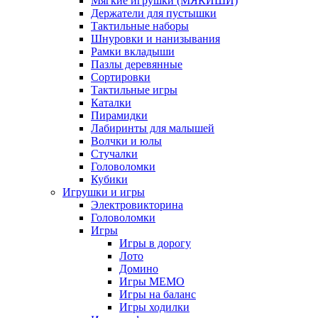
Мягкие игрушки (МЯКИШИ)
Держатели для пустышки
Тактильные наборы
Шнуровки и нанизывания
Рамки вкладыши
Пазлы деревянные
Сортировки
Тактильные игры
Каталки
Пирамидки
Лабиринты для малышей
Волчки и юлы
Стучалки
Головоломки
Кубики
Игрушки и игры
Электровикторина
Головоломки
Игры
Игры в дорогу
Лото
Домино
Игры МЕМО
Игры на баланс
Игры ходилки