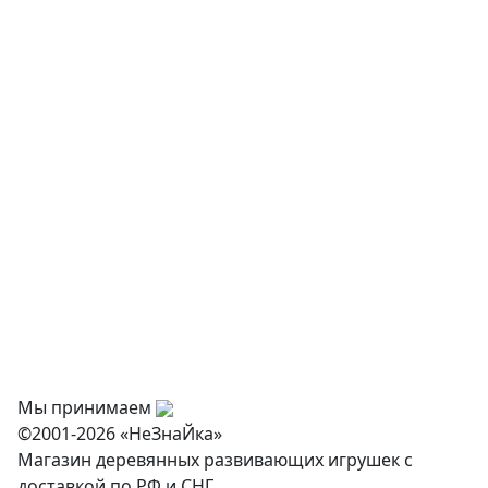
Музыкальные инструменты
Творчество и хобби
Физкультурное оборудование
Оснащение дошкольных учреждений
О нас
Оплата
Доставка и самовывоз
Оптовикам
Контакты
Мы принимаем
©2001-2026 «НеЗнаЙка»
Магазин деревянных развивающих игрушек с
доставкой по РФ и СНГ