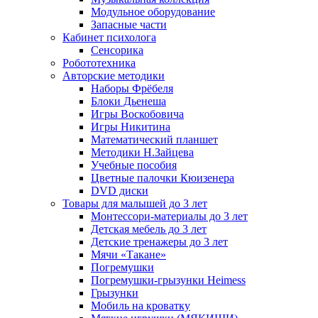
Модульное оборудование
Запасные части
Кабинет психолога
Сенсорика
Робототехника
Авторские методики
Наборы Фрёбеля
Блоки Дьенеша
Игры Воскобовича
Игры Никитина
Математический планшет
Методики Н.Зайцева
Учебные пособия
Цветные палочки Кюизенера
DVD диски
Товары для малышей до 3 лет
Монтессори-материалы до 3 лет
Детская мебель до 3 лет
Детские тренажеры до 3 лет
Мячи «Такане»
Погремушки
Погремушки-грызунки Heimess
Грызунки
Мобиль на кроватку