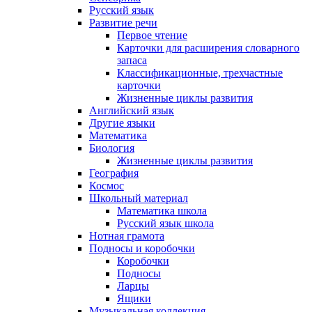
Русский язык
Развитие речи
Первое чтение
Карточки для расширения словарного
запаса
Классификационные, трехчастные
карточки
Жизненные циклы развития
Английский язык
Другие языки
Математика
Биология
Жизненные циклы развития
География
Космос
Школьный материал
Математика школа
Русский язык школа
Нотная грамота
Подносы и коробочки
Коробочки
Подносы
Ларцы
Ящики
Музыкальная коллекция