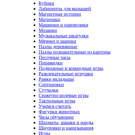
Кубики
Лабиринты для малышей
Магнитные истории
Матрешки
Машинки и паровозики
Мозаики
Музыкальные шкатулки
Мячики и шарики
Пазлы деревянные
Пазлы познавательные из картоны
Песочные часы
Пирамидки
Подвижные и командные игры
Развлекательные игрушки
Рамки вкладыши
Сортировки
Стучалки
Сюжетно-ролевые игры
Тактильные игры
Учимся считать
Фигурки животных
Часы обучающие
Шахматы, шашки и нарды
Шнуровки и нанизывания
Игры