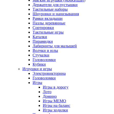
Мягкие игрушки (МЯКИШИ)
Держатели для пустышки
Тактильные наборы
Шнуровки и нанизывания
Рамки вкладыши
Пазлы деревянные
Сортировки
Тактильные игры
Каталки
Пирамидки
Лабиринты для малышей
Волчки и юлы
Стучалки
Головоломки
Кубики
Игрушки и игры
Электровикторина
Головоломки
Игры
Игры в дорогу
Лото
Домино
Игры МЕМО
Игры на баланс
Игры ходилки