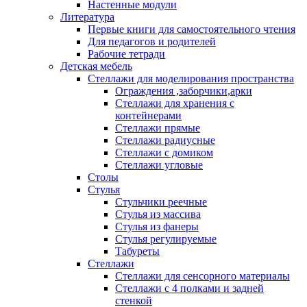
Настенные модули
Литература
Первые книги для самостоятельного чтения
Для педагогов и родителей
Рабочие тетради
Детская мебель
Стеллажи для моделирования пространства
Ограждения ,заборчики,арки
Стеллажи для хранения с
контейнерами
Стеллажи прямые
Стеллажи радиусные
Стеллажи с домиком
Стеллажи угловые
Столы
Стулья
Стульчики реечные
Стулья из массива
Стулья из фанеры
Стулья регулируемые
Табуреты
Стеллажи
Стеллажи для сенсорного материалы
Стеллажи с 4 полками и задней
стенкой