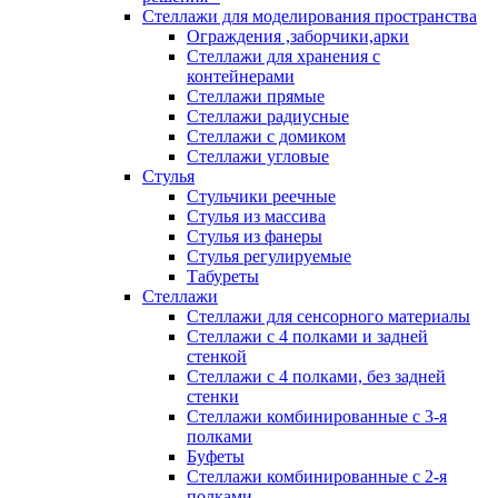
Стеллажи для моделирования пространства
Ограждения ,заборчики,арки
Стеллажи для хранения с
контейнерами
Стеллажи прямые
Стеллажи радиусные
Стеллажи с домиком
Стеллажи угловые
Стулья
Стульчики реечные
Стулья из массива
Стулья из фанеры
Стулья регулируемые
Табуреты
Стеллажи
Стеллажи для сенсорного материалы
Стеллажи с 4 полками и задней
стенкой
Стеллажи с 4 полками, без задней
стенки
Стеллажи комбинированные с 3-я
полками
Буфеты
Стеллажи комбинированные с 2-я
полками