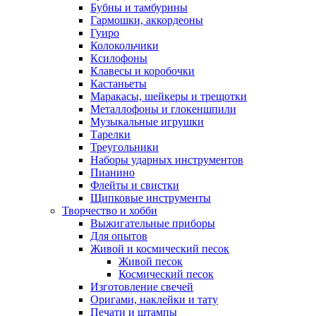
Бубны и тамбурины
Гармошки, аккордеоны
Гуиро
Колокольчики
Ксилофоны
Клавесы и коробочки
Кастаньеты
Маракасы, шейкеры и трещотки
Металлофоны и глокеншпили
Музыкальные игрушки
Тарелки
Треугольники
Наборы ударных инструментов
Пианино
Флейты и свистки
Щипковые инструменты
Творчество и хобби
Выжигательные приборы
Для опытов
Живой и космический песок
Живой песок
Космический песок
Изготовление свечей
Оригами, наклейки и тату
Печати и штампы