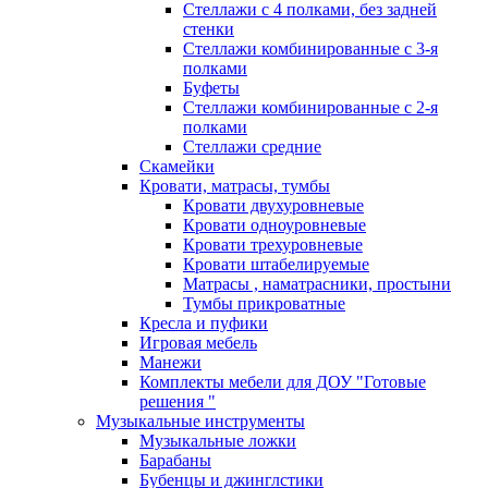
Стеллажи с 4 полками, без задней
стенки
Стеллажи комбинированные с 3-я
полками
Буфеты
Стеллажи комбинированные с 2-я
полками
Стеллажи средние
Скамейки
Кровати, матрасы, тумбы
Кровати двухуровневые
Кровати одноуровневые
Кровати трехуровневые
Кровати штабелируемые
Матрасы , наматрасники, простыни
Тумбы прикроватные
Кресла и пуфики
Игровая мебель
Манежи
Комплекты мебели для ДОУ "Готовые
решения "
Музыкальные инструменты
Музыкальные ложки
Барабаны
Бубенцы и джинглстики