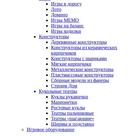
Игры в дорогу
Лото
Домино
Игры МЕМО
Игры на баланс
Игры ходилки
Конструкторы
Деревянные конструкторы
Конструкторы из керамических
кирпичиков
Конструкторы с шариками
Мягкие кирпичики
Металлические конструкторы
Пластмассовые конструкторы
Сборные модели из фанеры
Строим Дом
Кукольные театры
Куклы рукавички
Марионетки
Ростовые куклы
Театры пальчиковые
Театры «шагающие»
Ширмы и подставки
Игровое оборудование