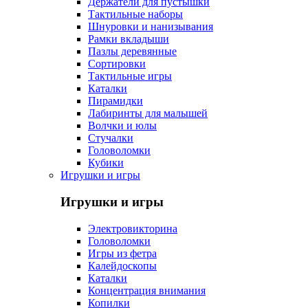
Держатели для пустышки
Тактильные наборы
Шнуровки и нанизывания
Рамки вкладыши
Пазлы деревянные
Сортировки
Тактильные игры
Каталки
Пирамидки
Лабиринты для малышей
Волчки и юлы
Стучалки
Головоломки
Кубики
Игрушки и игры
Игрушки и игры
Электровикторина
Головоломки
Игры из фетра
Калейдоскопы
Каталки
Концентрация внимания
Копилки