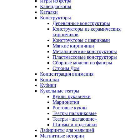
Игры из фетра
Калейдоскопы
Каталки
Конструкторы
Деревянные конструкторы
Конструкторы из керамических
кирпичиков
Конструкторы с шариками
Мягкие кирпичики
Металлические конструкторы
Пластмассовые конструкторы
Сборные модели из фанеры
Строим Дом
Концентрация внимания
Копилки
Кубики
Кукольные театры
Куклы рукавички
Марионетки
Ростовые куклы
Театры пальчиковые
Театры «шагающие»
Ширмы и подставки
Лабиринты для малышей
Магнитные истории