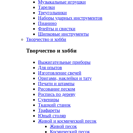
Музыкальные игрушки
Тарелки
Треугольники
Наборы ударных инструментов
Пианино
Флейты и свистки
Щипковые инструменты
Творчество и хобби
Творчество и хобби
Выжигательные приборы
Для опытов
Изготовление свечей
Оригами, наклейки и тату
Печати и штампы
Рисование песком
Роспись по дереву
Сувениры
Ткацкий станок
Трафареты
Юный столяр
Живой и космический песок
Живой песок
Космический песок