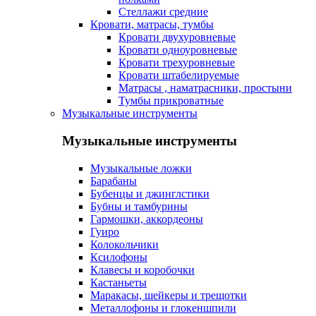
Стеллажи средние
Кровати, матрасы, тумбы
Кровати двухуровневые
Кровати одноуровневые
Кровати трехуровневые
Кровати штабелируемые
Матрасы , наматрасники, простыни
Тумбы прикроватные
Музыкальные инструменты
Музыкальные инструменты
Музыкальные ложки
Барабаны
Бубенцы и джинглстики
Бубны и тамбурины
Гармошки, аккордеоны
Гуиро
Колокольчики
Ксилофоны
Клавесы и коробочки
Кастаньеты
Маракасы, шейкеры и трещотки
Металлофоны и глокеншпили