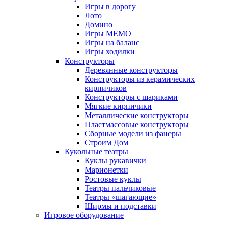
Игры в дорогу
Лото
Домино
Игры МЕМО
Игры на баланс
Игры ходилки
Конструкторы
Деревянные конструкторы
Конструкторы из керамических
кирпичиков
Конструкторы с шариками
Мягкие кирпичики
Металлические конструкторы
Пластмассовые конструкторы
Сборные модели из фанеры
Строим Дом
Кукольные театры
Куклы рукавички
Марионетки
Ростовые куклы
Театры пальчиковые
Театры «шагающие»
Ширмы и подставки
Игровое оборудование