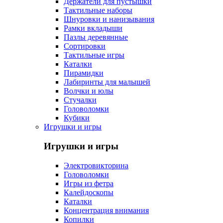
Держатели для пустышки
Тактильные наборы
Шнуровки и нанизывания
Рамки вкладыши
Пазлы деревянные
Сортировки
Тактильные игры
Каталки
Пирамидки
Лабиринты для малышей
Волчки и юлы
Стучалки
Головоломки
Кубики
Игрушки и игры
Игрушки и игры
Электровикторина
Головоломки
Игры из фетра
Калейдоскопы
Каталки
Концентрация внимания
Копилки