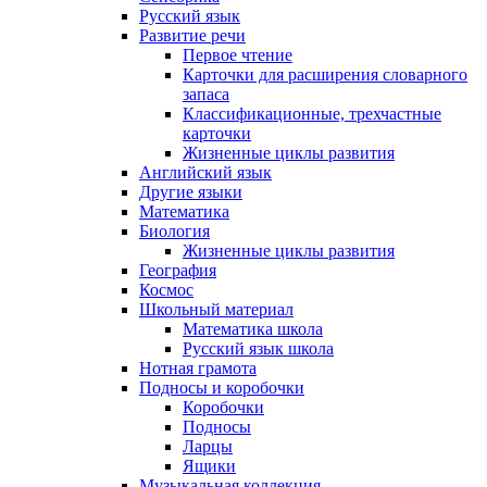
Русский язык
Развитие речи
Первое чтение
Карточки для расширения словарного
запаса
Классификационные, трехчастные
карточки
Жизненные циклы развития
Английский язык
Другие языки
Математика
Биология
Жизненные циклы развития
География
Космос
Школьный материал
Математика школа
Русский язык школа
Нотная грамота
Подносы и коробочки
Коробочки
Подносы
Ларцы
Ящики
Музыкальная коллекция