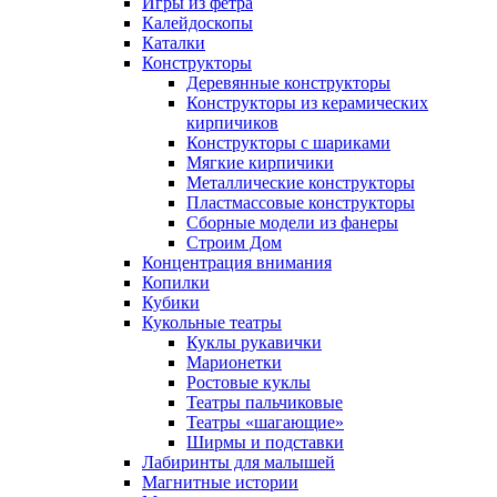
Игры из фетра
Калейдоскопы
Каталки
Конструкторы
Деревянные конструкторы
Конструкторы из керамических
кирпичиков
Конструкторы с шариками
Мягкие кирпичики
Металлические конструкторы
Пластмассовые конструкторы
Сборные модели из фанеры
Строим Дом
Концентрация внимания
Копилки
Кубики
Кукольные театры
Куклы рукавички
Марионетки
Ростовые куклы
Театры пальчиковые
Театры «шагающие»
Ширмы и подставки
Лабиринты для малышей
Магнитные истории