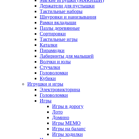
Мягкие игрушки (МЯКИШИ)
Держатели для пустышки
Тактильные наборы
Шнуровки и нанизывания
Рамки вкладыши
Пазлы деревянные
Сортировки
Тактильные игры
Каталки
Пирамидки
Лабиринты для малышей
Волчки и юлы
Стучалки
Головоломки
Кубики
Игрушки и игры
Электровикторина
Головоломки
Игры
Игры в дорогу
Лото
Домино
Игры МЕМО
Игры на баланс
Игры ходилки