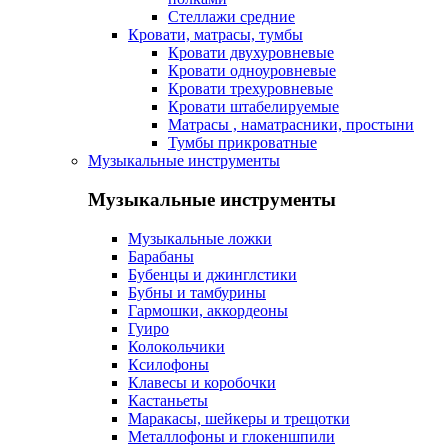
Стеллажи средние
Кровати, матрасы, тумбы
Кровати двухуровневые
Кровати одноуровневые
Кровати трехуровневые
Кровати штабелируемые
Матрасы , наматрасники, простыни
Тумбы прикроватные
Музыкальные инструменты
Музыкальные инструменты
Музыкальные ложки
Барабаны
Бубенцы и джинглстики
Бубны и тамбурины
Гармошки, аккордеоны
Гуиро
Колокольчики
Ксилофоны
Клавесы и коробочки
Кастаньеты
Маракасы, шейкеры и трещотки
Металлофоны и глокеншпили