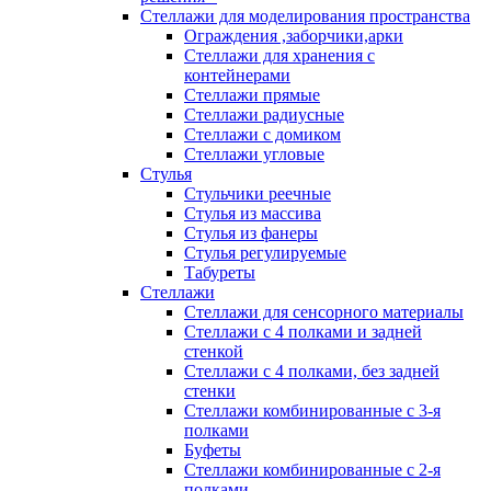
Стеллажи для моделирования пространства
Ограждения ,заборчики,арки
Стеллажи для хранения с
контейнерами
Стеллажи прямые
Стеллажи радиусные
Стеллажи с домиком
Стеллажи угловые
Стулья
Стульчики реечные
Стулья из массива
Стулья из фанеры
Стулья регулируемые
Табуреты
Стеллажи
Стеллажи для сенсорного материалы
Стеллажи с 4 полками и задней
стенкой
Стеллажи с 4 полками, без задней
стенки
Стеллажи комбинированные с 3-я
полками
Буфеты
Стеллажи комбинированные с 2-я
полками