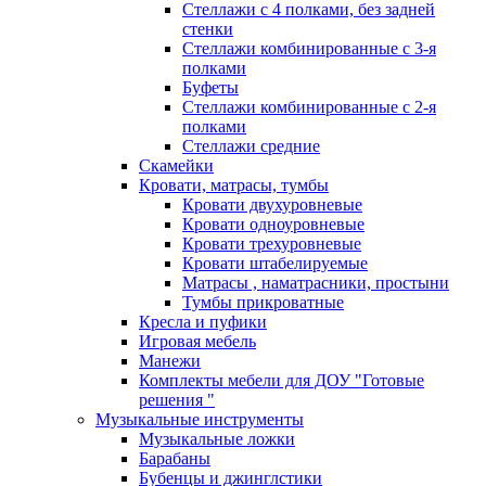
Стеллажи с 4 полками, без задней
стенки
Стеллажи комбинированные с 3-я
полками
Буфеты
Стеллажи комбинированные с 2-я
полками
Стеллажи средние
Скамейки
Кровати, матрасы, тумбы
Кровати двухуровневые
Кровати одноуровневые
Кровати трехуровневые
Кровати штабелируемые
Матрасы , наматрасники, простыни
Тумбы прикроватные
Кресла и пуфики
Игровая мебель
Манежи
Комплекты мебели для ДОУ "Готовые
решения "
Музыкальные инструменты
Музыкальные ложки
Барабаны
Бубенцы и джинглстики