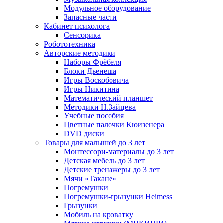
Модульное оборудование
Запасные части
Кабинет психолога
Сенсорика
Робототехника
Авторские методики
Наборы Фрёбеля
Блоки Дьенеша
Игры Воскобовича
Игры Никитина
Математический планшет
Методики Н.Зайцева
Учебные пособия
Цветные палочки Кюизенера
DVD диски
Товары для малышей до 3 лет
Монтессори-материалы до 3 лет
Детская мебель до 3 лет
Детские тренажеры до 3 лет
Мячи «Такане»
Погремушки
Погремушки-грызунки Heimess
Грызунки
Мобиль на кроватку