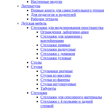
Настенные модули
Литература
Первые книги для самостоятельного чтения
Для педагогов и родителей
Рабочие тетради
Детская мебель
Стеллажи для моделирования пространства
Ограждения ,заборчики,арки
Стеллажи для хранения с
контейнерами
Стеллажи прямые
Стеллажи радиусные
Стеллажи с домиком
Стеллажи угловые
Столы
Стулья
Стульчики реечные
Стулья из массива
Стулья из фанеры
Стулья регулируемые
Табуреты
Стеллажи
Стеллажи для сенсорного материалы
Стеллажи с 4 полками и задней
стенкой