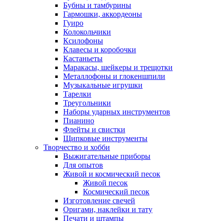
Бубны и тамбурины
Гармошки, аккордеоны
Гуиро
Колокольчики
Ксилофоны
Клавесы и коробочки
Кастаньеты
Маракасы, шейкеры и трещотки
Металлофоны и глокеншпили
Музыкальные игрушки
Тарелки
Треугольники
Наборы ударных инструментов
Пианино
Флейты и свистки
Щипковые инструменты
Творчество и хобби
Выжигательные приборы
Для опытов
Живой и космический песок
Живой песок
Космический песок
Изготовление свечей
Оригами, наклейки и тату
Печати и штампы