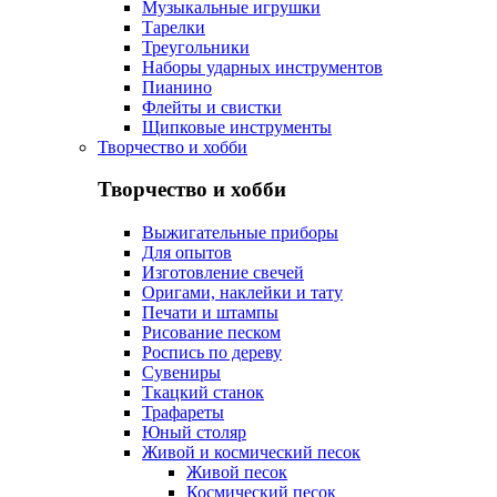
Музыкальные игрушки
Тарелки
Треугольники
Наборы ударных инструментов
Пианино
Флейты и свистки
Щипковые инструменты
Творчество и хобби
Творчество и хобби
Выжигательные приборы
Для опытов
Изготовление свечей
Оригами, наклейки и тату
Печати и штампы
Рисование песком
Роспись по дереву
Сувениры
Ткацкий станок
Трафареты
Юный столяр
Живой и космический песок
Живой песок
Космический песок