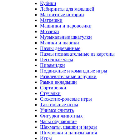
Кубики
Лабиринты для малышей
Магнитные истории
Матрешки
Машинки и паровозики
Мозаики
Музыкальные шкатулки
Мячики и шарики
Пазлы деревянные
Пазлы познавательные из картоны
Песочные часы
Пирамидки
Подвижные и командные игры
Развлекательные игрушки
Рамки вкладыши
Сортировки
Стучалки
Сюжетно-ролевые игры
Тактильные игры
Учимся считать
Фигурки животных
Часы обучающие
Шахматы, шашки и нарды
Шнуровки и нанизывания
Игры