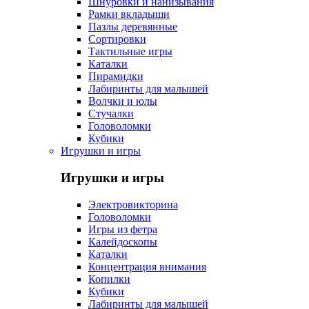
Шнуровки и нанизывания
Рамки вкладыши
Пазлы деревянные
Сортировки
Тактильные игры
Каталки
Пирамидки
Лабиринты для малышей
Волчки и юлы
Стучалки
Головоломки
Кубики
Игрушки и игры
Игрушки и игры
Электровикторина
Головоломки
Игры из фетра
Калейдоскопы
Каталки
Концентрация внимания
Копилки
Кубики
Лабиринты для малышей