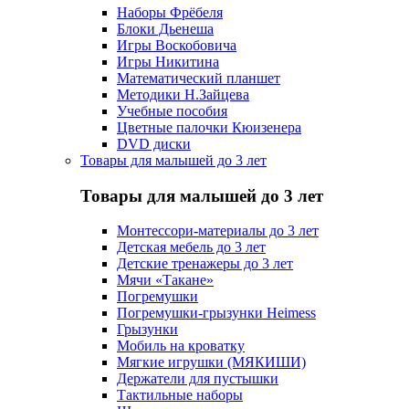
Наборы Фрёбеля
Блоки Дьенеша
Игры Воскобовича
Игры Никитина
Математический планшет
Методики Н.Зайцева
Учебные пособия
Цветные палочки Кюизенера
DVD диски
Товары для малышей до 3 лет
Товары для малышей до 3 лет
Монтессори-материалы до 3 лет
Детская мебель до 3 лет
Детские тренажеры до 3 лет
Мячи «Такане»
Погремушки
Погремушки-грызунки Heimess
Грызунки
Мобиль на кроватку
Мягкие игрушки (МЯКИШИ)
Держатели для пустышки
Тактильные наборы