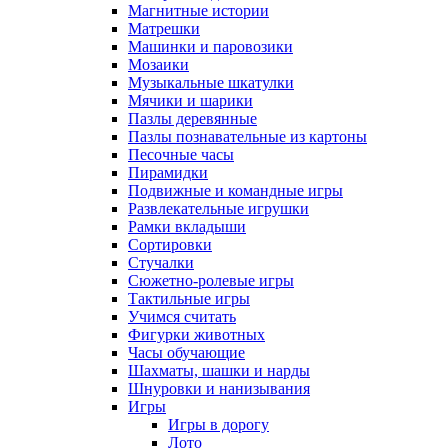
Магнитные истории
Матрешки
Машинки и паровозики
Мозаики
Музыкальные шкатулки
Мячики и шарики
Пазлы деревянные
Пазлы познавательные из картоны
Песочные часы
Пирамидки
Подвижные и командные игры
Развлекательные игрушки
Рамки вкладыши
Сортировки
Стучалки
Сюжетно-ролевые игры
Тактильные игры
Учимся считать
Фигурки животных
Часы обучающие
Шахматы, шашки и нарды
Шнуровки и нанизывания
Игры
Игры в дорогу
Лото