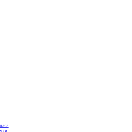
паса
очки