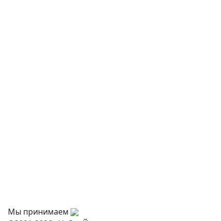
Детская мебель
Музыкальные инструменты
Творчество и хобби
Физкультурное оборудование
Оснащение дошкольных учреждений
О нас
Оплата
Доставка и самовывоз
Оптовикам
Контакты
Мы принимаем