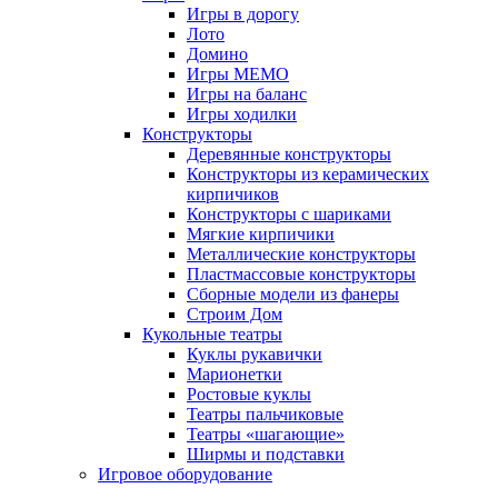
Игры в дорогу
Лото
Домино
Игры МЕМО
Игры на баланс
Игры ходилки
Конструкторы
Деревянные конструкторы
Конструкторы из керамических
кирпичиков
Конструкторы с шариками
Мягкие кирпичики
Металлические конструкторы
Пластмассовые конструкторы
Сборные модели из фанеры
Строим Дом
Кукольные театры
Куклы рукавички
Марионетки
Ростовые куклы
Театры пальчиковые
Театры «шагающие»
Ширмы и подставки
Игровое оборудование