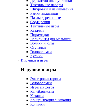
Держатели для пустышки
Тактильные наборы
Шнуровки и нанизывания
Рамки вкладыши
Пазлы деревянные
Сортировки
Тактильные игры
Каталки
Пирамидки
Лабиринты для малышей
Волчки и юлы
Стучалки
Головоломки
Кубики
Игрушки и игры
Игрушки и игры
Электровикторина
Головоломки
Игры из фетра
Калейдоскопы
Каталки
Концентрация внимания
Копилки