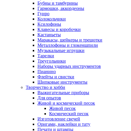
Бубны и тамбурины
Гармошки, аккордеоны
Гуиро
Колокольчики
Ксилофоны
Клавесы и коробочки
Кастаньеты
Маракасы, шейкеры и трещотки
Металлофоны и глокеншпили
Музыкальные игрушки
Тарелки
Треугольники
Наборы ударных инструментов
Пианино
Флейты и свистки
Щипковые инструменты
Творчество и хобби
Выжигательные приборы
Для опытов
Живой и космический песок
Живой песок
Космический песок
Изготовление свечей
Оригами, наклейки и тату
Печати и штампы