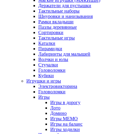
Мягкие игрушки (МЯКИШИ)
Держатели для пустышки
Тактильные наборы
Шнуровки и нанизывания
Рамки вкладыши
Пазлы деревянные
Сортировки
Тактильные игры
Каталки
Пирамидки
Лабиринты для малышей
Волчки и юлы
Стучалки
Головоломки
Кубики
Игрушки и игры
Электровикторина
Головоломки
Игры
Игры в дорогу
Лото
Домино
Игры МЕМО
Игры на баланс
Игры ходилки