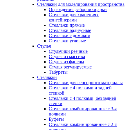
Стеллажи для моделирования пространства
Ограждения ,заборчики,арки
Стеллажи для хранения с
контейнерами
Стеллажи прямые
Стеллажи радиусные
Стеллажи с домиком
Стеллажи угловые
Стулья
Стульчики реечные
Стулья из массива
Стулья из фанеры
Стулья регулируемые
Табуреты
Стеллажи
Стеллажи для сенсорного материалы
Стеллажи с 4 полками и задней
стенкой
Стеллажи с 4 полками, без задней
стенки
Стеллажи комбинированные с 3-я
полками
Буфеты
Стеллажи комбинированные с 2-я
полками