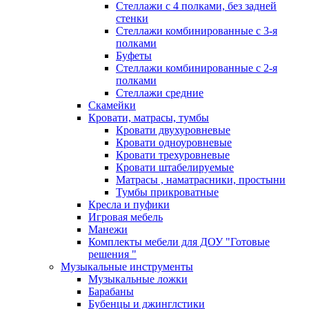
Стеллажи с 4 полками, без задней
стенки
Стеллажи комбинированные с 3-я
полками
Буфеты
Стеллажи комбинированные с 2-я
полками
Стеллажи средние
Скамейки
Кровати, матрасы, тумбы
Кровати двухуровневые
Кровати одноуровневые
Кровати трехуровневые
Кровати штабелируемые
Матрасы , наматрасники, простыни
Тумбы прикроватные
Кресла и пуфики
Игровая мебель
Манежи
Комплекты мебели для ДОУ "Готовые
решения "
Музыкальные инструменты
Музыкальные ложки
Барабаны
Бубенцы и джинглстики