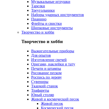
Музыкальные игрушки
Тарелки
Треугольники
Наборы ударных инструментов
Пианино
Флейты и свистки
Щипковые инструменты
Творчество и хобби
Творчество и хобби
Выжигательные приборы
Для опытов
Изготовление свечей
Оригами, наклейки и тату
Печати и штампы
Рисование песком
Роспись по дереву
Сувениры
Ткацкий станок
Трафареты
Юный столяр
Живой и космический песок
Живой песок
Космический песок