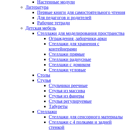
Настенные модули
Литература
Первые книги для самостоятельного чтения
Для педагогов и родителей
Рабочие тетради
Детская мебель
Стеллажи для моделирования пространства
Ограждения ,заборчики,арки
Стеллажи для хранения с
контейнерами
Стеллажи прямые
Стеллажи радиусные
Стеллажи с домиком
Стеллажи угловые
Столы
Стулья
Стульчики реечные
Стулья из массива
Стулья из фанеры
Стулья регулируемые
Табуреты
Стеллажи
Стеллажи для сенсорного материалы
Стеллажи с 4 полками и задней
стенкой