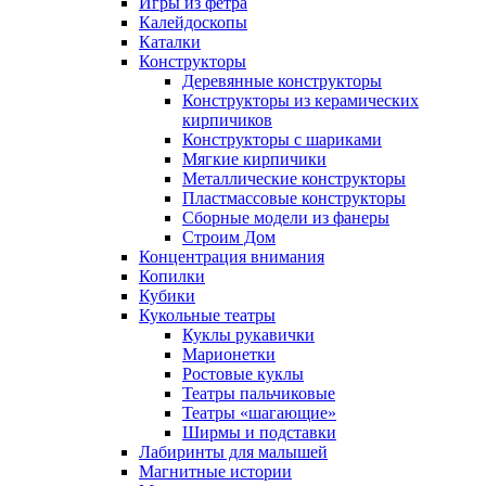
Игры из фетра
Калейдоскопы
Каталки
Конструкторы
Деревянные конструкторы
Конструкторы из керамических
кирпичиков
Конструкторы с шариками
Мягкие кирпичики
Металлические конструкторы
Пластмассовые конструкторы
Сборные модели из фанеры
Строим Дом
Концентрация внимания
Копилки
Кубики
Кукольные театры
Куклы рукавички
Марионетки
Ростовые куклы
Театры пальчиковые
Театры «шагающие»
Ширмы и подставки
Лабиринты для малышей
Магнитные истории