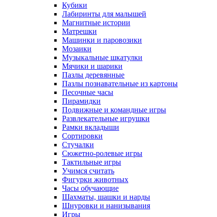
Кубики
Лабиринты для малышей
Магнитные истории
Матрешки
Машинки и паровозики
Мозаики
Музыкальные шкатулки
Мячики и шарики
Пазлы деревянные
Пазлы познавательные из картоны
Песочные часы
Пирамидки
Подвижные и командные игры
Развлекательные игрушки
Рамки вкладыши
Сортировки
Стучалки
Сюжетно-ролевые игры
Тактильные игры
Учимся считать
Фигурки животных
Часы обучающие
Шахматы, шашки и нарды
Шнуровки и нанизывания
Игры