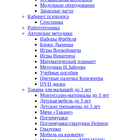
Модульное оборудование
Запасные части
Кабинет психолога
Сенсорика
Робототехника
Авторские методики
Наборы Фрёбеля
Блоки Дьенеша
Игры Воскобовича
Игры Никитина
Математический планшет
Методики Н.Зайцева
Учебные пособия
Цветные палочки Кюизенера
DVD диски
Товары для малышей до 3 лет
Монтессори-материалы до 3 лет
Детская мебель до 3 лет
Детские тренажеры до 3 лет
Мячи «Такане»
Погремушки
Погремушки-грызунки Heimess
Грызунки
Мобиль на кроватку