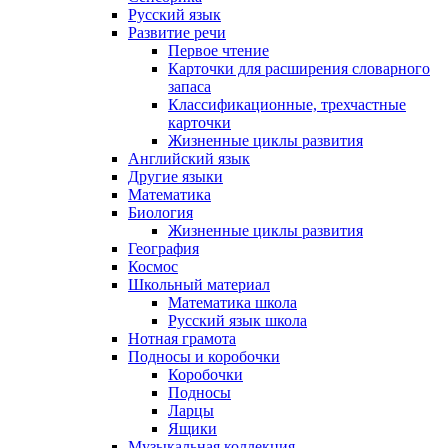
Русский язык
Развитие речи
Первое чтение
Карточки для расширения словарного
запаса
Классификационные, трехчастные
карточки
Жизненные циклы развития
Английский язык
Другие языки
Математика
Биология
Жизненные циклы развития
География
Космос
Школьный материал
Математика школа
Русский язык школа
Нотная грамота
Подносы и коробочки
Коробочки
Подносы
Ларцы
Ящики
Музыкальная коллекция