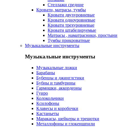
Стеллажи средние
Кровати, матрасы, тумбы
Кровати двухуровневые
Кровати одноуровневые
Кровати трехуровневые
Кровати штабелируемые
Матрасы , наматрасники, простыни
Тумбы прикроватные
Музыкальные инструменты
Музыкальные инструменты
Музыкальные ложки
Барабаны
Бубенцы и джинглстики
Бубны и тамбурины
Гармошки, аккордеоны
Гуиро
Колокольчики
Ксилофоны
Клавесы и коробочки
Кастаньеты
Маракасы, шейкеры и трещотки
Металлофоны и глокеншпили