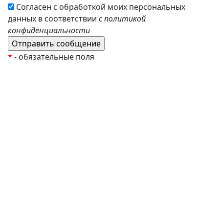
Согласен с обработкой моих персональных
данных в соответствии
с политикой
конфиденциальности
*
- обязательные поля
EzyRoller
К Новому Году
Распродажа
Комплекты и наборы
Подарочные сертификаты
Монтессори материалы
Кабинет психолога