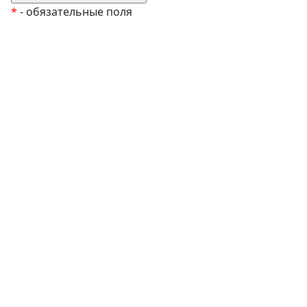
*
- обязательные поля
EzyRoller
К Новому Году
Распродажа
Комплекты и наборы
Подарочные сертификаты
Монтессори материалы
Кабинет психолога
Робототехника
Авторские методики