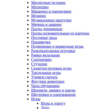
Магнитные истории
Матрешки
Машинки и паровозики
Мозаики
Музыкальные шкатулки
Мячики и шарики
Пазлы деревянные
Пазлы познавательные из картоны
Песочные часы
Пирамидки
Подвижные и командные игры
Развлекательные игрушки
Рамки вкладыши
Сортировки
Стучалки
Сюжетно-ролевые игры
Тактильные игры
Учимся считать
Фигурки животных
Часы обучающие
Шахматы, шашки и нарды
Шнуровки и нанизывания
Игры
Игры в дорогу
Лото