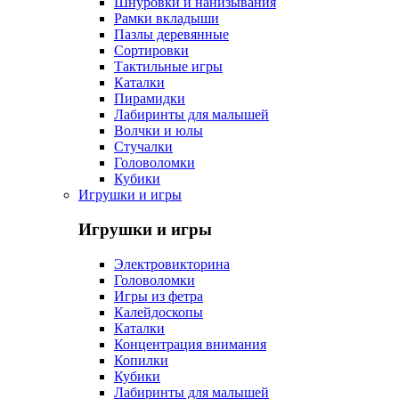
Шнуровки и нанизывания
Рамки вкладыши
Пазлы деревянные
Сортировки
Тактильные игры
Каталки
Пирамидки
Лабиринты для малышей
Волчки и юлы
Стучалки
Головоломки
Кубики
Игрушки и игры
Игрушки и игры
Электровикторина
Головоломки
Игры из фетра
Калейдоскопы
Каталки
Концентрация внимания
Копилки
Кубики
Лабиринты для малышей