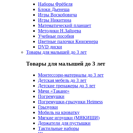
Наборы Фрёбеля
Блоки Дьенеша
Игры Воскобовича
Игры Никитина
Математический планшет
Методики Н.Зайцева
Учебные пособия
Цветные палочки Кюизенера
DVD диски
Товары для малышей до 3 лет
Товары для малышей до 3 лет
Монтессори-материалы до 3 лет
Детская мебель до 3 лет
Детские тренажеры до 3 лет
Мячи «Такане»
Погремушки
Погремушки-грызунки Heimess
Грызунки
Мобиль на кроватку
Мягкие игрушки (МЯКИШИ)
Держатели для пустышки
Тактильные наборы