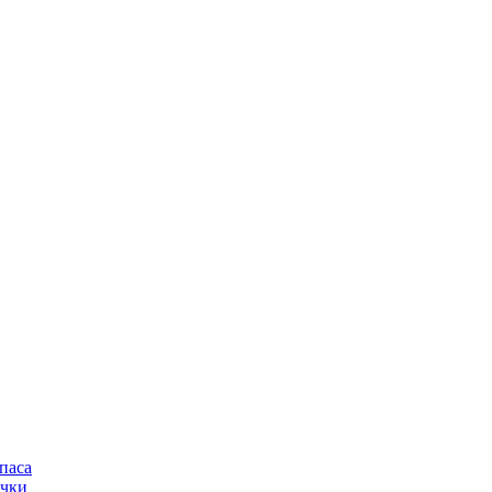
паса
очки