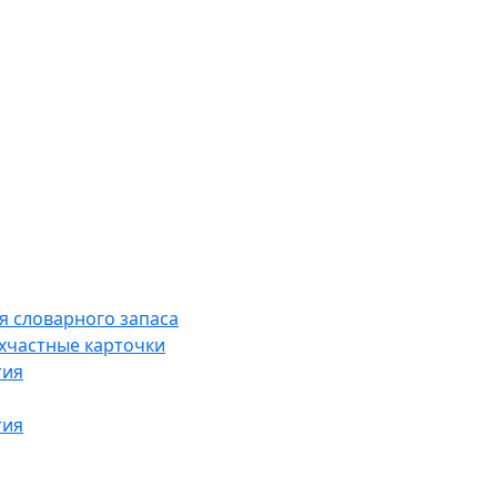
я словарного запаса
хчастные карточки
тия
тия