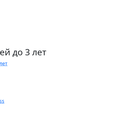
й до 3 лет
лет
ss