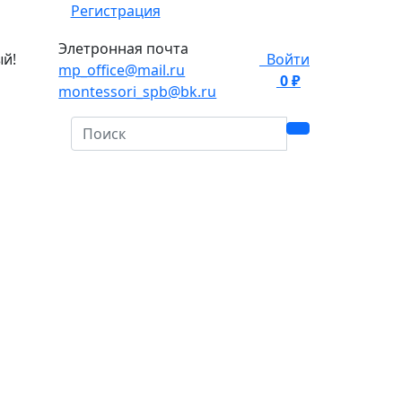
Регистрация
Элетронная почта
ый!
Войти
mp_office@mail.ru
0 ₽
0
montessori_spb@bk.ru