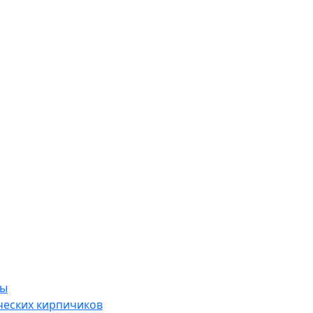
ры
ческих кирпичиков