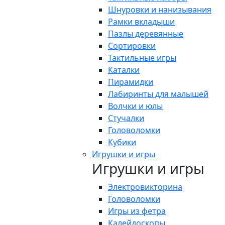
Шнуровки и нанизывания
Рамки вкладыши
Пазлы деревянные
Сортировки
Тактильные игры
Каталки
Пирамидки
Лабиринты для малышей
Волчки и юлы
Стучалки
Головоломки
Кубики
Игрушки и игры
Игрушки и игры
Электровикторина
Головоломки
Игры из фетра
Калейдоскопы