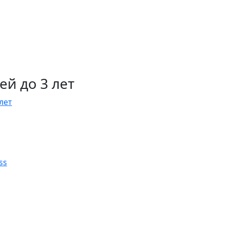
й до 3 лет
лет
ss