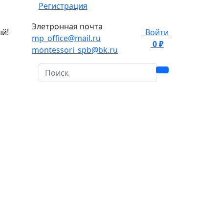
Регистрация
Элетронная почта
ый!
Войти
mp_office@mail.ru
0 ₽
0
montessori_spb@bk.ru