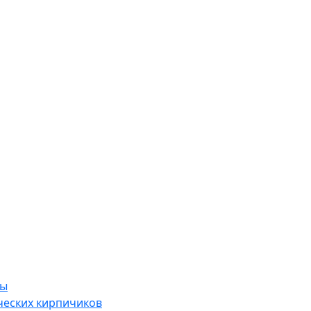
ры
ческих кирпичиков