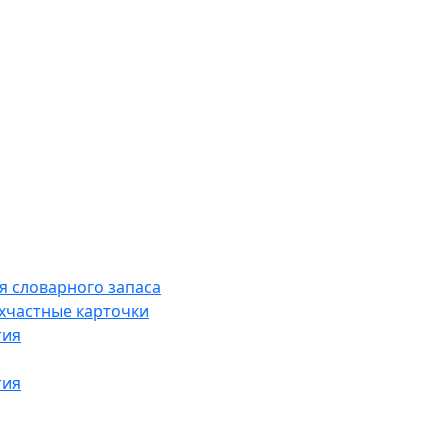
я словарного запаса
хчастные карточки
тия
тия