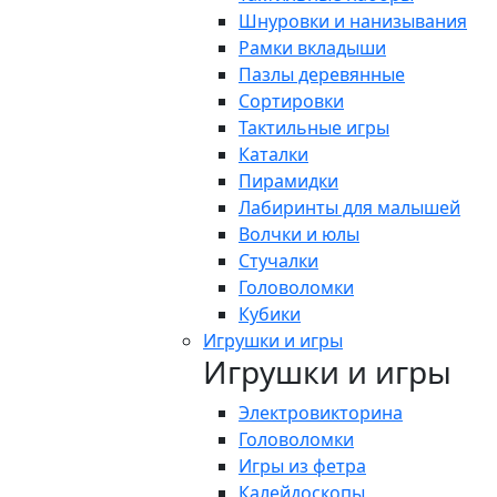
Шнуровки и нанизывания
Рамки вкладыши
Пазлы деревянные
Сортировки
Тактильные игры
Каталки
Пирамидки
Лабиринты для малышей
Волчки и юлы
Стучалки
Головоломки
Кубики
Игрушки и игры
Игрушки и игры
Электровикторина
Головоломки
Игры из фетра
Калейдоскопы