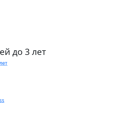
й до 3 лет
лет
ss