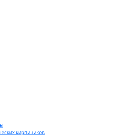
ры
ческих кирпичиков