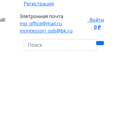
Регистрация
Элетронная почта
ый!
Войти
mp_office@mail.ru
0 ₽
0
montessori_spb@bk.ru