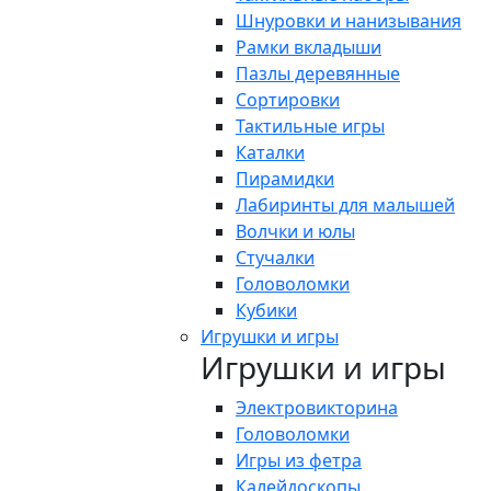
Шнуровки и нанизывания
Рамки вкладыши
Пазлы деревянные
Сортировки
Тактильные игры
Каталки
Пирамидки
Лабиринты для малышей
Волчки и юлы
Стучалки
Головоломки
Кубики
Игрушки и игры
Игрушки и игры
Электровикторина
Головоломки
Игры из фетра
Калейдоскопы