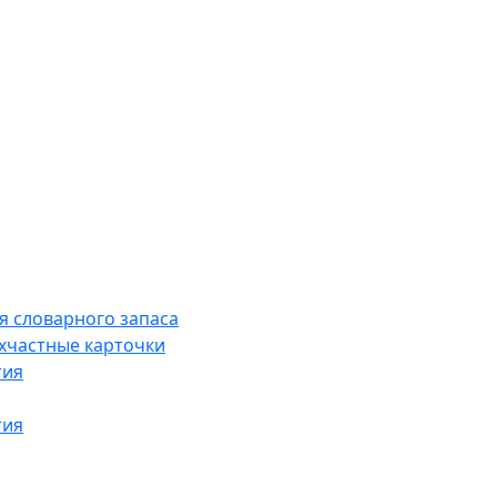
я словарного запаса
хчастные карточки
тия
тия