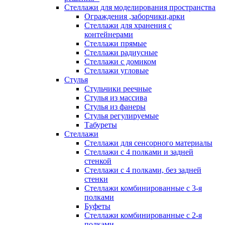
Стеллажи для моделирования пространства
Ограждения ,заборчики,арки
Стеллажи для хранения с
контейнерами
Стеллажи прямые
Стеллажи радиусные
Стеллажи с домиком
Стеллажи угловые
Стулья
Стульчики реечные
Стулья из массива
Стулья из фанеры
Стулья регулируемые
Табуреты
Стеллажи
Стеллажи для сенсорного материалы
Стеллажи с 4 полками и задней
стенкой
Стеллажи с 4 полками, без задней
стенки
Стеллажи комбинированные с 3-я
полками
Буфеты
Стеллажи комбинированные с 2-я
полками