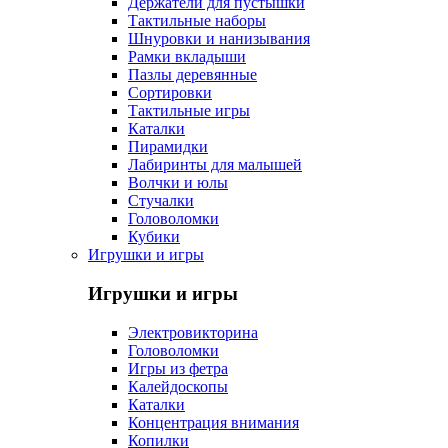
Держатели для пустышки
Тактильные наборы
Шнуровки и нанизывания
Рамки вкладыши
Пазлы деревянные
Сортировки
Тактильные игры
Каталки
Пирамидки
Лабиринты для малышей
Волчки и юлы
Стучалки
Головоломки
Кубики
Игрушки и игры
Игрушки и игры
Электровикторина
Головоломки
Игры из фетра
Калейдоскопы
Каталки
Концентрация внимания
Копилки