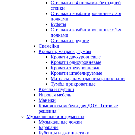
Стеллажи с 4 полками, без задней
стенки
Стеллажи комбинированные с 3-я
полками
Буфеты
Стеллажи комбинированные с 2-я
полками
Стеллажи средние
Скамейки
Кровати, матрасы, тумбы
Кровати двухуровневые
Кровати одноуровневые
Кровати трехуровневые
Кровати штабелируемые
Матрасы , наматрасники, простыни
Тумбы прикроватные
Кресла и пуфики
Игровая мебель
Манежи
Комплекты мебели для ДОУ "Готовые
решения "
Музыкальные инструменты
Музыкальные ложки
Барабаны
Бубенцы и джинглстики