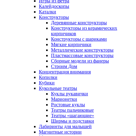
Игры из фетра
Калейдоскопы
Каталки
Конструкторы
Деревянные конструкторы
Конструкторы из керамических
кирпичиков
Конструкторы с шариками
Мягкие кирпичики
Металлические конструкторы
Пластмассовые конструкторы
Сборные модели из фанеры
Строим Дом
Концентрация внимания
Копилки
Кубики
Кукольные театры
Куклы рукавички
Марионетки
Ростовые куклы
Театры пальчиковые
Театры «шагающие»
Ширмы и подставки
Лабиринты для малышей
Магнитные истории