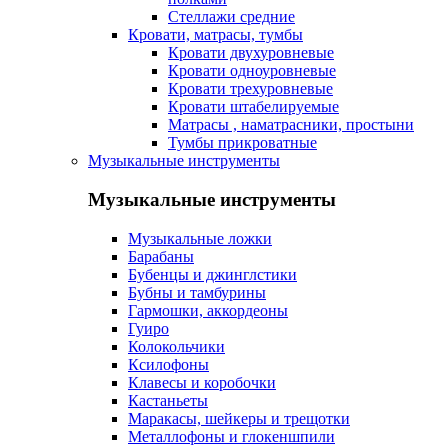
Стеллажи средние
Кровати, матрасы, тумбы
Кровати двухуровневые
Кровати одноуровневые
Кровати трехуровневые
Кровати штабелируемые
Матрасы , наматрасники, простыни
Тумбы прикроватные
Музыкальные инструменты
Музыкальные инструменты
Музыкальные ложки
Барабаны
Бубенцы и джинглстики
Бубны и тамбурины
Гармошки, аккордеоны
Гуиро
Колокольчики
Ксилофоны
Клавесы и коробочки
Кастаньеты
Маракасы, шейкеры и трещотки
Металлофоны и глокеншпили