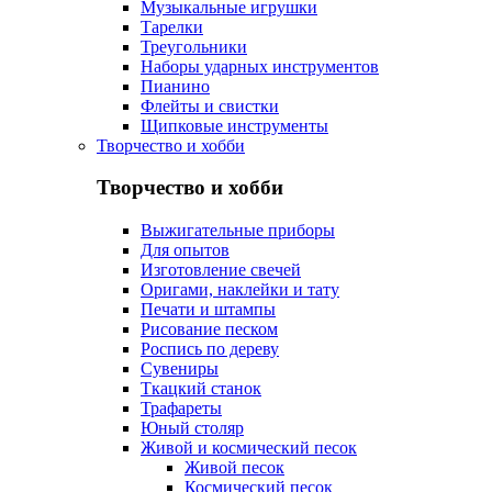
Музыкальные игрушки
Тарелки
Треугольники
Наборы ударных инструментов
Пианино
Флейты и свистки
Щипковые инструменты
Творчество и хобби
Творчество и хобби
Выжигательные приборы
Для опытов
Изготовление свечей
Оригами, наклейки и тату
Печати и штампы
Рисование песком
Роспись по дереву
Сувениры
Ткацкий станок
Трафареты
Юный столяр
Живой и космический песок
Живой песок
Космический песок