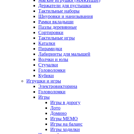
Мягкие игрушки (МЯКИШИ)
Держатели для пустышки
Тактильные наборы
Шнуровки и нанизывания
Рамки вкладыши
Пазлы деревянные
Сортировки
Тактильные игры
Каталки
Пирамидки
Лабиринты для малышей
Волчки и юлы
Стучалки
Головоломки
Кубики
Игрушки и игры
Электровикторина
Головоломки
Игры
Игры в дорогу
Лото
Домино
Игры МЕМО
Игры на баланс
Игры ходилки