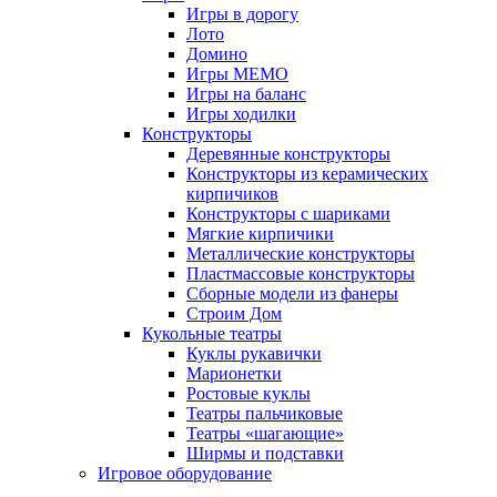
Игры в дорогу
Лото
Домино
Игры МЕМО
Игры на баланс
Игры ходилки
Конструкторы
Деревянные конструкторы
Конструкторы из керамических
кирпичиков
Конструкторы с шариками
Мягкие кирпичики
Металлические конструкторы
Пластмассовые конструкторы
Сборные модели из фанеры
Строим Дом
Кукольные театры
Куклы рукавички
Марионетки
Ростовые куклы
Театры пальчиковые
Театры «шагающие»
Ширмы и подставки
Игровое оборудование