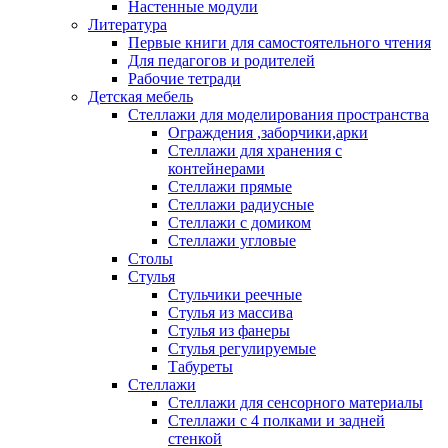
Настенные модули
Литература
Первые книги для самостоятельного чтения
Для педагогов и родителей
Рабочие тетради
Детская мебель
Стеллажи для моделирования пространства
Ограждения ,заборчики,арки
Стеллажи для хранения с
контейнерами
Стеллажи прямые
Стеллажи радиусные
Стеллажи с домиком
Стеллажи угловые
Столы
Стулья
Стульчики реечные
Стулья из массива
Стулья из фанеры
Стулья регулируемые
Табуреты
Стеллажи
Стеллажи для сенсорного материалы
Стеллажи с 4 полками и задней
стенкой