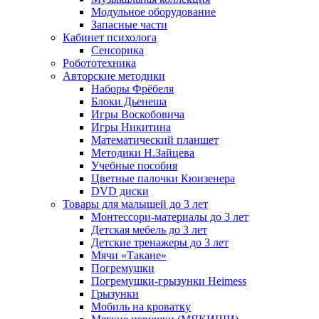
Модульное оборудование
Запасные части
Кабинет психолога
Сенсорика
Робототехника
Авторские методики
Наборы Фрёбеля
Блоки Дьенеша
Игры Воскобовича
Игры Никитина
Математический планшет
Методики Н.Зайцева
Учебные пособия
Цветные палочки Кюизенера
DVD диски
Товары для малышей до 3 лет
Монтессори-материалы до 3 лет
Детская мебель до 3 лет
Детские тренажеры до 3 лет
Мячи «Такане»
Погремушки
Погремушки-грызунки Heimess
Грызунки
Мобиль на кроватку