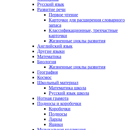
Русский язык
Развитие речи
Первое чтение
Карточки для расширения словарного
запаса
Классификационные, трехчастные
карточки
Жизненные циклы развития
Английский язык
Другие языки
Математика
Биология
Жизненные циклы развития
География
Космос
Школьный материал
Математика школа
Русский язык школа
Нотная грамота
Подносы и коробочки
Коробочки
Подносы
Ларцы
Ящики
Музыкальная коллекция