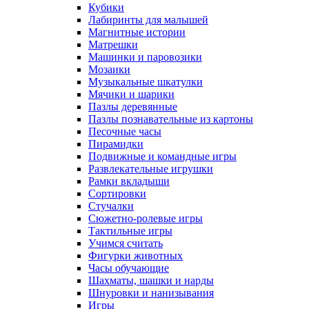
Кубики
Лабиринты для малышей
Магнитные истории
Матрешки
Машинки и паровозики
Мозаики
Музыкальные шкатулки
Мячики и шарики
Пазлы деревянные
Пазлы познавательные из картоны
Песочные часы
Пирамидки
Подвижные и командные игры
Развлекательные игрушки
Рамки вкладыши
Сортировки
Стучалки
Сюжетно-ролевые игры
Тактильные игры
Учимся считать
Фигурки животных
Часы обучающие
Шахматы, шашки и нарды
Шнуровки и нанизывания
Игры