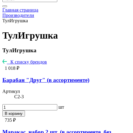
Главная страница
Производители
ТулИгрушка
ТулИгрушка
ТулИгрушка
К списку брендов
1 018 ₽
Барабан "Друг" (в ассортименте)
Артикул
С2-3
шт
В корзину
735 ₽
Маракас, набор 2 шт. (в ассортименте, без