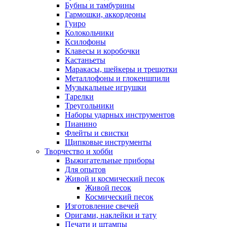
Бубны и тамбурины
Гармошки, аккордеоны
Гуиро
Колокольчики
Ксилофоны
Клавесы и коробочки
Кастаньеты
Маракасы, шейкеры и трещотки
Металлофоны и глокеншпили
Музыкальные игрушки
Тарелки
Треугольники
Наборы ударных инструментов
Пианино
Флейты и свистки
Щипковые инструменты
Творчество и хобби
Выжигательные приборы
Для опытов
Живой и космический песок
Живой песок
Космический песок
Изготовление свечей
Оригами, наклейки и тату
Печати и штампы