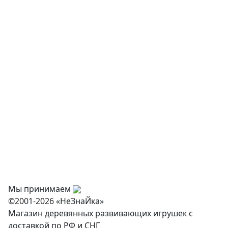
Музыкальные инструменты
Творчество и хобби
Физкультурное оборудование
Оснащение дошкольных учреждений
О нас
Оплата
Доставка и самовывоз
Оптовикам
Контакты
Мы принимаем
©2001-2026 «НеЗнаЙка»
Магазин деревянных развивающих игрушек с
доставкой по РФ и СНГ