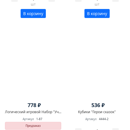
шт
шт
В корзину
В корзину
778 ₽
536 ₽
Логический игровой Набор "Учимся играя" "Читаем" 54 дет.
Кубики "Герои сказок"
Артикул
1-87
Артикул
4444-2
Предзаказ