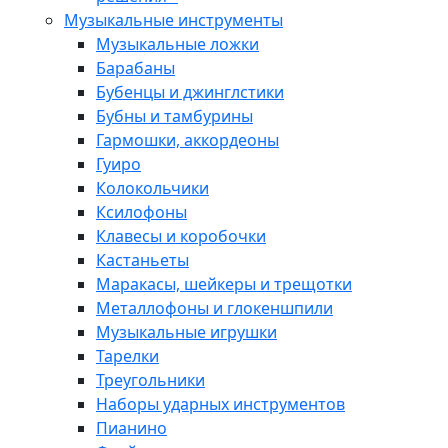
Музыкальные инструменты
Музыкальные ложки
Барабаны
Бубенцы и джинглстики
Бубны и тамбурины
Гармошки, аккордеоны
Гуиро
Колокольчики
Ксилофоны
Клавесы и коробочки
Кастаньеты
Маракасы, шейкеры и трещотки
Металлофоны и глокеншпили
Музыкальные игрушки
Тарелки
Треугольники
Наборы ударных инструментов
Пианино