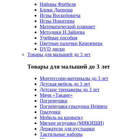
Наборы Фрёбеля
Блоки Дьенеша
Игры Воскобовича
Игры Никитина
Математический планшет
Методики Н.Зайцева
Учебные пособия
Цветные палочки Кюизенера
DVD диски
Товары для малышей до 3 лет
Товары для малышей до 3 лет
Монтессори-материалы до 3 лет
Детская мебель до 3 лет
Детские тренажеры до 3 лет
Мячи «Такане»
Погремушки
Погремушки-грызунки Heimess
Грызунки
Мобиль на кроватку
Мягкие игрушки (МЯКИШИ)
Держатели для пустышки
Тактильные наборы