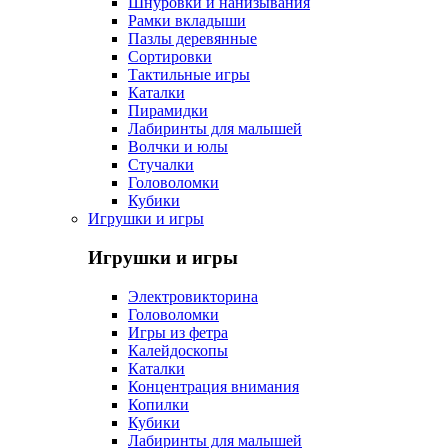
Шнуровки и нанизывания
Рамки вкладыши
Пазлы деревянные
Сортировки
Тактильные игры
Каталки
Пирамидки
Лабиринты для малышей
Волчки и юлы
Стучалки
Головоломки
Кубики
Игрушки и игры
Игрушки и игры
Электровикторина
Головоломки
Игры из фетра
Калейдоскопы
Каталки
Концентрация внимания
Копилки
Кубики
Лабиринты для малышей