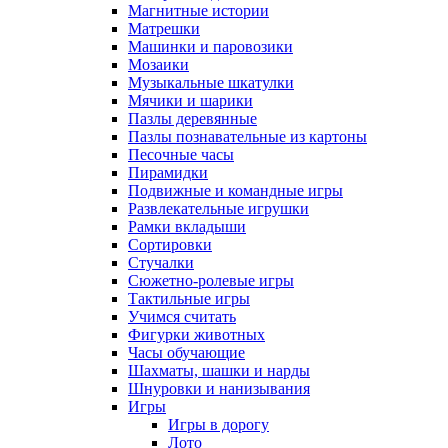
Магнитные истории
Матрешки
Машинки и паровозики
Мозаики
Музыкальные шкатулки
Мячики и шарики
Пазлы деревянные
Пазлы познавательные из картоны
Песочные часы
Пирамидки
Подвижные и командные игры
Развлекательные игрушки
Рамки вкладыши
Сортировки
Стучалки
Сюжетно-ролевые игры
Тактильные игры
Учимся считать
Фигурки животных
Часы обучающие
Шахматы, шашки и нарды
Шнуровки и нанизывания
Игры
Игры в дорогу
Лото