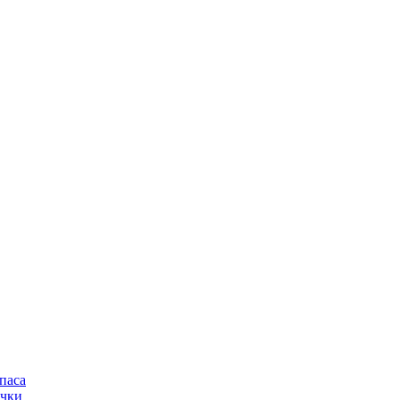
паса
очки