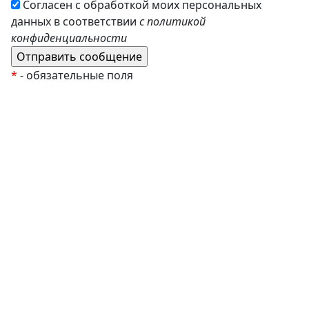
Согласен с обработкой моих персональных
данных в соответствии
с политикой
конфиденциальности
*
- обязательные поля
EzyRoller
К Новому Году
Распродажа
Комплекты и наборы
Подарочные сертификаты
Монтессори материалы
Кабинет психолога