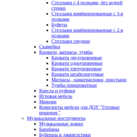
Стеллажи с 4 полками, без задней
стенки
Стеллажи комбинированные с 3-я
полками
Буфеты
Стеллажи комбинированные с 2-я
полками
Стеллажи средние
Скамейки
Кровати, матрасы, тумбы
Кровати двухуровневые
Кровати одноуровневые
Кровати трехуровневые
Кровати штабелируемые
Матрасы , наматрасники, простыни
Тумбы прикроватные
Кресла и пуфики
Игровая мебель
Манежи
Комплекты мебели для ДОУ "Готовые
решения "
Музыкальные инструменты
Музыкальные ложки
Барабаны
Бубенцы и джинглстики