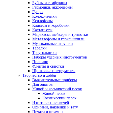
Бубны и тамбурины
Гармошки, аккордеоны
Гуиро
Колокольчики
Ксилофоны
Клавесы и коробочки
Кастаньеты
Маракасы, шейкеры и трещотки
Металлофоны и глокеншпили
Музыкальные игрушки
Тарелки
Треугольники
Наборы ударных инструментов
Пианино
Флейты и свистки
Щипковые инструменты
Творчество и хобби
Выжигательные приборы
Для опытов
Живой и космический песок
Живой песок
Космический песок
Изготовление свечей
Оригами, наклейки и тату
Печати и штампы