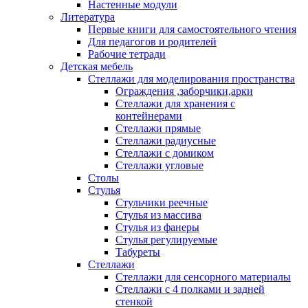
Настенные модули
Литература
Первые книги для самостоятельного чтения
Для педагогов и родителей
Рабочие тетради
Детская мебель
Стеллажи для моделирования пространства
Ограждения ,заборчики,арки
Стеллажи для хранения с
контейнерами
Стеллажи прямые
Стеллажи радиусные
Стеллажи с домиком
Стеллажи угловые
Столы
Стулья
Стульчики реечные
Стулья из массива
Стулья из фанеры
Стулья регулируемые
Табуреты
Стеллажи
Стеллажи для сенсорного материалы
Стеллажи с 4 полками и задней
стенкой