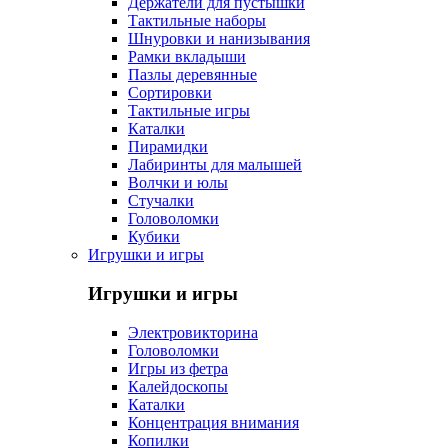
Держатели для пустышки
Тактильные наборы
Шнуровки и нанизывания
Рамки вкладыши
Пазлы деревянные
Сортировки
Тактильные игры
Каталки
Пирамидки
Лабиринты для малышей
Волчки и юлы
Стучалки
Головоломки
Кубики
Игрушки и игры
Игрушки и игры
Электровикторина
Головоломки
Игры из фетра
Калейдоскопы
Каталки
Концентрация внимания
Копилки