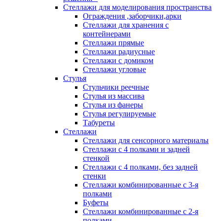
Стеллажи для моделирования пространства
Ограждения ,заборчики,арки
Стеллажи для хранения с
контейнерами
Стеллажи прямые
Стеллажи радиусные
Стеллажи с домиком
Стеллажи угловые
Стулья
Стульчики реечные
Стулья из массива
Стулья из фанеры
Стулья регулируемые
Табуреты
Стеллажи
Стеллажи для сенсорного материалы
Стеллажи с 4 полками и задней
стенкой
Стеллажи с 4 полками, без задней
стенки
Стеллажи комбинированные с 3-я
полками
Буфеты
Стеллажи комбинированные с 2-я
полками