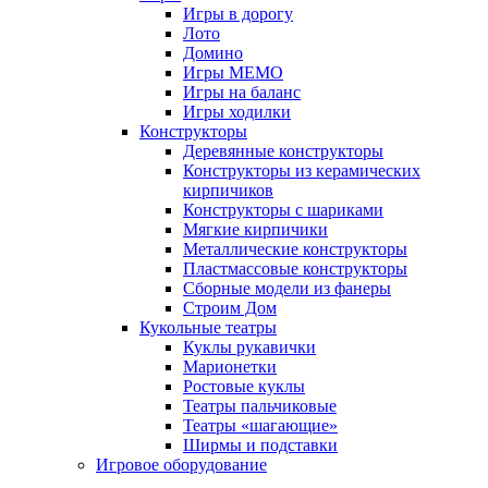
Игры в дорогу
Лото
Домино
Игры МЕМО
Игры на баланс
Игры ходилки
Конструкторы
Деревянные конструкторы
Конструкторы из керамических
кирпичиков
Конструкторы с шариками
Мягкие кирпичики
Металлические конструкторы
Пластмассовые конструкторы
Сборные модели из фанеры
Строим Дом
Кукольные театры
Куклы рукавички
Марионетки
Ростовые куклы
Театры пальчиковые
Театры «шагающие»
Ширмы и подставки
Игровое оборудование