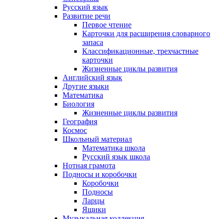
Русский язык
Развитие речи
Первое чтение
Карточки для расширения словарного
запаса
Классификационные, трехчастные
карточки
Жизненные циклы развития
Английский язык
Другие языки
Математика
Биология
Жизненные циклы развития
География
Космос
Школьный материал
Математика школа
Русский язык школа
Нотная грамота
Подносы и коробочки
Коробочки
Подносы
Ларцы
Ящики
Музыкальная коллекция