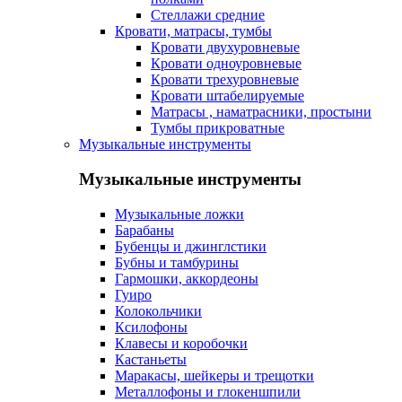
Стеллажи средние
Кровати, матрасы, тумбы
Кровати двухуровневые
Кровати одноуровневые
Кровати трехуровневые
Кровати штабелируемые
Матрасы , наматрасники, простыни
Тумбы прикроватные
Музыкальные инструменты
Музыкальные инструменты
Музыкальные ложки
Барабаны
Бубенцы и джинглстики
Бубны и тамбурины
Гармошки, аккордеоны
Гуиро
Колокольчики
Ксилофоны
Клавесы и коробочки
Кастаньеты
Маракасы, шейкеры и трещотки
Металлофоны и глокеншпили