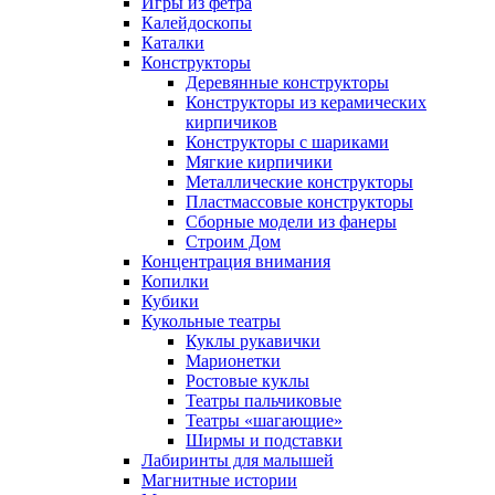
Игры из фетра
Калейдоскопы
Каталки
Конструкторы
Деревянные конструкторы
Конструкторы из керамических
кирпичиков
Конструкторы с шариками
Мягкие кирпичики
Металлические конструкторы
Пластмассовые конструкторы
Сборные модели из фанеры
Строим Дом
Концентрация внимания
Копилки
Кубики
Кукольные театры
Куклы рукавички
Марионетки
Ростовые куклы
Театры пальчиковые
Театры «шагающие»
Ширмы и подставки
Лабиринты для малышей
Магнитные истории