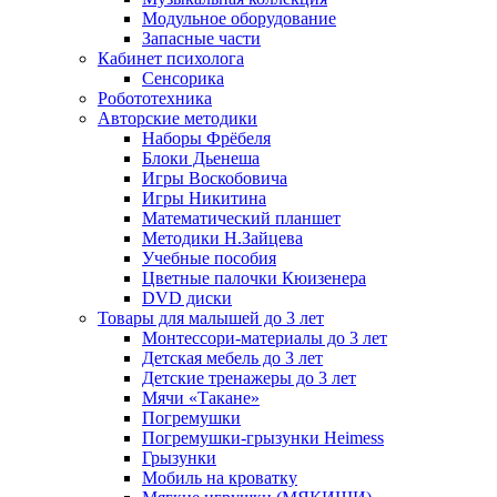
Модульное оборудование
Запасные части
Кабинет психолога
Сенсорика
Робототехника
Авторские методики
Наборы Фрёбеля
Блоки Дьенеша
Игры Воскобовича
Игры Никитина
Математический планшет
Методики Н.Зайцева
Учебные пособия
Цветные палочки Кюизенера
DVD диски
Товары для малышей до 3 лет
Монтессори-материалы до 3 лет
Детская мебель до 3 лет
Детские тренажеры до 3 лет
Мячи «Такане»
Погремушки
Погремушки-грызунки Heimess
Грызунки
Мобиль на кроватку