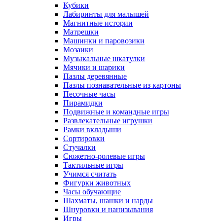
Кубики
Лабиринты для малышей
Магнитные истории
Матрешки
Машинки и паровозики
Мозаики
Музыкальные шкатулки
Мячики и шарики
Пазлы деревянные
Пазлы познавательные из картоны
Песочные часы
Пирамидки
Подвижные и командные игры
Развлекательные игрушки
Рамки вкладыши
Сортировки
Стучалки
Сюжетно-ролевые игры
Тактильные игры
Учимся считать
Фигурки животных
Часы обучающие
Шахматы, шашки и нарды
Шнуровки и нанизывания
Игры