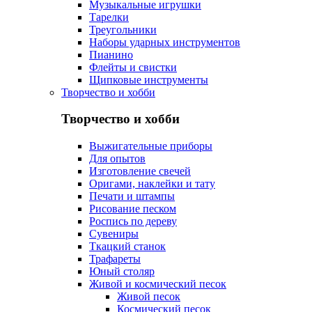
Музыкальные игрушки
Тарелки
Треугольники
Наборы ударных инструментов
Пианино
Флейты и свистки
Щипковые инструменты
Творчество и хобби
Творчество и хобби
Выжигательные приборы
Для опытов
Изготовление свечей
Оригами, наклейки и тату
Печати и штампы
Рисование песком
Роспись по дереву
Сувениры
Ткацкий станок
Трафареты
Юный столяр
Живой и космический песок
Живой песок
Космический песок