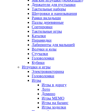
Мягкие игрушки (МЯКИШИ)
Держатели для пустышки
Тактильные наборы
Шнуровки и нанизывания
Рамки вкладыши
Пазлы деревянные
Сортировки
Тактильные игры
Каталки
Пирамидки
Лабиринты для малышей
Волчки и юлы
Стучалки
Головоломки
Кубики
Игрушки и игры
Электровикторина
Головоломки
Игры
Игры в дорогу
Лото
Домино
Игры МЕМО
Игры на баланс
Игры ходилки